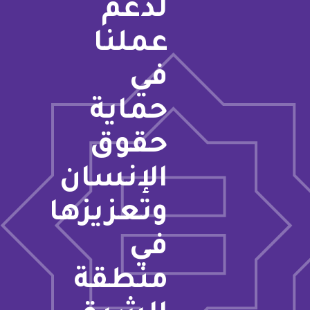
لدعم
عملنا
في
حماية
حقوق
الإنسان
وتعزيزها
في
منطقة