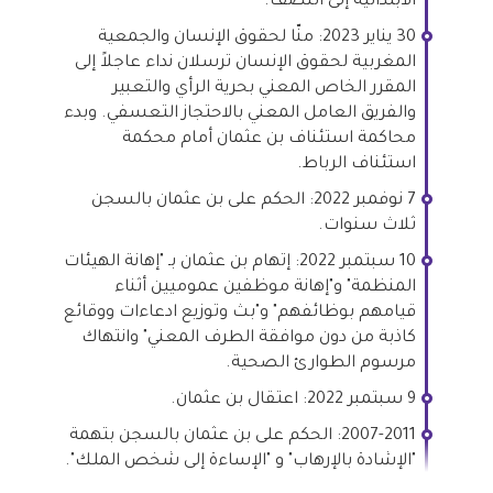
الابتدائية إلى النصف.
30 يناير 2023: منّا لحقوق الإنسان والجمعية
المغربية لحقوق الإنسان ترسلان نداء عاجلاً إلى
المقرر الخاص المعني بحرية الرأي والتعبير
والفريق العامل المعني بالاحتجاز التعسفي. وبدء
محاكمة استئناف بن عثمان أمام محكمة
استئناف الرباط.
7 نوفمبر 2022: الحكم على بن عثمان بالسجن
ثلاث سنوات.
10 سبتمبر 2022: إتهام بن عثمان بـ "إهانة الهيئات
المنظمة" و"إهانة موظفين عموميين أثناء
قيامهم بوظائفهم" و"بث وتوزيع ادعاءات ووقائع
كاذبة من دون موافقة الطرف المعني" وانتهاك
مرسوم الطوارئ الصحية.
9 سبتمبر 2022: اعتقال بن عثمان.
2007-2011: الحكم على بن عثمان بالسجن بتهمة
"الإشادة بالإرهاب" و "الإساءة إلى شخص الملك".