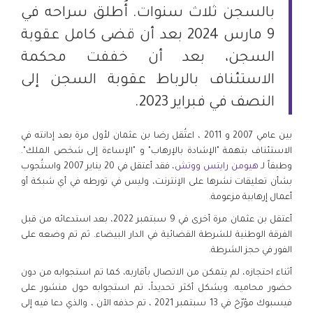
بالسجن ثلاث سنوات. أُطلق سراحه في
9 مارس 2024 بعد أن قضى كامل عقوبة
السجن، بعد أن خففت محكمة
الاستئناف بالرباط عقوبة السجن إلى
النصف في فبراير 2023.
بين عامي 2007 و 2011 ، اعتُقل رضا بن عثمان لأول مرة بعد إدانته في
الاستئناف بتهمة "الإشادة بالإرهاب" و "الإساءة إلى شخص الملك".
وطبقاً لـ
هيومن رايتس ووتش
، فقد أعتقل في 20 يناير 2007 واستُجوب
بشأن تعليقات نشرها على الإنترنت، وليس في تورطه في أي شبكة أو
أعمال إرهابية مزعومة.
أعتقل بن عثمان مرة أخرى في 9 سبتمبر 2022، بعد استدعائه من قبل
الفرقة الوطنية للشرطة القضائية في الدار البيضاء. ثم تم وضعه على
الفور في حجز الشرطة.
أثناء احتجازه، لم يتمكن من الاتصال بأقاربه، كما تم استجوابه من دون
حضور محاميه. وبشكل أكثر تحديداً، تم استجوابه حول منشور على
فيسبوك مؤرّخ في 13 سبتمبر 2021 ، تم حذفه الآن ، والذي دعا فيه إلى