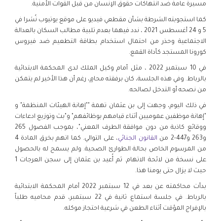
مسيرة عامة ضد انتهاكات حقوق الإنسان من قبل القوات الأمنية.
كما استجوبته الشرطة بشأن مقطعي فيديو على موقع يوتيوب نُشرا في
5 و 24 أغسطس 2021 ، ندد فيهما بعدم تلبية مطالب السكان بالعدالة
الاجتماعية وحذر من احتمال استخدام بطاقة التطعيم ضد فيروس
كورونا المستجد كأداة القمع.
في 10 سبتمبر 2022 ، مثل أمام وكيل الملك لدى المحكمة الابتدائية
بالرباط. وفي هذه الجلسة، كان برفقته محامٍ، رغم أن هذا الأخير لم يتمكن
من نصحه أو التدخل لصالحه.
في ذلك اليوم، وجهت إلى بن عثمان تهمة ""إهانة الهيئات المنظمة" و
"إهانة موظفين عموميين أثناء قيامهم بوظائفهم" و"بث وتوزيع ادعاءات
ووقائع كاذبة من دون موافقة الطرف المعني"، بموجب الفصول 265
و263 و447-2 من
القانون الجنائي
، على التوالي. كما اتهم بخرق المادة 4
من المرسوم الخاص بحالة الطوارئ الصحية. ولم يسمح له بالحصول
على نسخة من لائحة الاتهام. ثم أُعيد بن عثمان إلى سجن العرجات 1
حيث لا يزال حتى يومنا هذا.
بدأت محاكمته عن بعد في 12 سبتمبر 2022 أمام المحكمة الابتدائية
بالرباط. في جلسة استماع ثانية في 22 سبتمبر، قدم محاميه طلباً
بالإفراج المؤقت أثناء الطعن في شرعية احتجاز موكله.