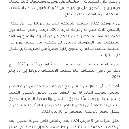
وأوضح خلال الجلسات أن تعليقاته على يوتيوب وفيسبوك كانت مسألة
حرية رأي ولا تنطوي على أي إفراط. في 17 و 31 أكتوبر 2022 ، استمعت
المحكمة إلى مرافعة الادعاء والدفاع.
في 7 نوفمبر 2022، حكمت المحكمة الابتدائية بالرباط على بن عثمان
بالسجن ثلاث سنوات وغرامة قدرها 5000 درهم. وصدر الحكم دون
حضور المتهم. لم يحضر إعلان الحكم كل من أسرته، والدفاع ومراقبو
المنظمات غير الحكومية، وبالتالي لم يتمكنوا من تقديم تقرير عن
الجلسة. يكشف الحكم أن الدعوى ركزت حصرياً على تصريحات بن عثمان
على الإنترنت.
قدم محاميه استئنافاً، وتم تحديد موعد استئنافه في 16 يناير 2023. ومع
ذلك، تم تأجيل استئنافه أمام محكمة الاستئناف بالرباط إلى 30 يناير
2023.
تأكيداً على أن اعتقال بن عثمان نابع من ممارسته حقه في حرية التعبير
المحمي بموجب المادة 19 من العهد الدولي الخاص بالحقوق المدنية
والسياسية، وجهت منّا لحقوق الإنسان والجمعية المغربية لحقوق
الإنسان نداءاً عاجلاً إلى المقرر الخاص المعني بحرية الرأي والتعبير وفريق
العمل المعني بالاحتجاز التعسفي في 30 يناير 2023.
أُطلق سراحه في 9 مارس 2024 بعد أن قضى كامل عقوبة السجن، بعد
أن خفضت محكمة الاستئناف بالرباط مدة سجنه إلى النصف في فبراير