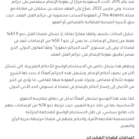
منذ عام 2015، أكدت السعودية مرارًا أن عقوبة الإعدام ستقتصر على جرائم
محددة. وفي مارس 2022، صرّح ولي العهد محمد بن سلمان في مقابلة مع
مجلة
The Atlantic
أن العقوبة أصبحت محصورة في جرائم القتل العمد، حيث
يحق لأسرة الضحية المطالبة بالقصاص أو العفو.
تحليل البيانات يكشف واقعًا مغايرًا تمامًا، إذ تشكل قضايا القتل نحو 43.9%
فقط من إجمالي الإعدامات، ما يعني أن نحو 56.1% من الإعدامات تُنفذ في
قضايا لا ترقى إلى مستوى “أشد الجرائم خطورة” وفقًا للقانون الدولي، الذي
يقصر تطبيق عقوبة الإعدام على جرائم القتل العمد.
ويظهر هذا بشكل خاص في الاستخدام الواسع للأحكام التعزيرية، التي تشكل
أكثر من نصف أحكام الإعدام. وتشمل هذه الجرائم أفعالًا لا يحدد لها الشرع
عقوبة حدّية أو قصاص، ويترك تقدير العقوبة فيها للقاضي، ما يؤدي في كثير
من الأحيان إلى إصدار أحكام بالإعدام في قضايا لا تستوفي الحد الأدنى الدولي.
كما يمتد هذا التوسع ليشمل أفعالًا تدخل في نطاق ممارسة الحقوق
الأساسية، بما في ذلك حرية التعبير، حيث ترتبط نحو 14% من الإعدامات بتهم
ذات طابع سياسي، في ظل الاستخدام الواسع للمحكمة الجزائية
المتخصصة لملاحقة الأفراد والحكم عليهم في قضايا مرتبطة بحرية الرأي
والتعبير.
إعدامات قضايا المخدرات