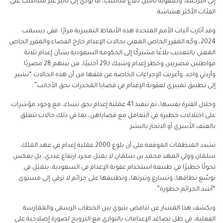
إلى الترجمة، وصعوبة تأمين دفاع مناسب، ما يؤدي إلى تأثير غير متناسب على
الفئات الأكثر هشاشة.
وقد أثارت آليات الأمم المتحدة هذه الأنماط التمييزية مرارًا. ففي ديسمب
2024، وجّه المقرر الخاص المعني بحالات الإعدام خارج القضاء والمقرر الخاص
المعني بالتعذيب بلاغًا مشتركًا إلى الحكومة السعودية بشأن إعدام ثلاثة
مواطنين مصريين وخطر إعدام وشيك لـ29 أجنبيًا، من بينهم 28 مصريًا
وأردني واحد. وأعربت الإجراءات الخاصة عن قلقها من أن هذه الحالات “تشير
إلى تطبيق تمييزي لعقوبة الإعدام في قضايا المخدرات بحق الأجانب”.
وخلال الفترة نفسها، تم تنفيذ 41 عملية إعدام بحق نساء، مع وجود مؤشرات
على اختلالات خطيرة في التعامل مع قضاياهن، بما في ذلك حالات تتعلق
بالعنف الأسري أو الاتجار بالبشر.
تشدد المنظمات الموقعة على أن بلوغ 2000 عملية إعدام في عهد الملك
سلمان وولي العهد محمد بن سلمان لا يمثل مجرد ارتفاع عددي، بل يعكس
تحولًا خطيرًا في طبيعة استخدام عقوبة الإعدام في السعودية، يتمثل في
توسّع نطاقها، وتسارع وتيرتها، وتطبيقها على جرائم لا ترقى إلى مستوى
“أشد الجرائم خطورة”.
ويكشف هذا المسار عن تناقض بنيوي بين الخطاب الرسمي والممارسة
الفعلية، في ظل تصاعد الإعدامات بالتوازي مع الترويج لصورة إصلاحية على