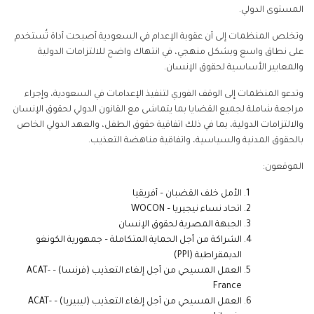
المستوى الدولي.
وتخلص المنظمات إلى أن عقوبة الإعدام في السعودية أصبحت أداة تُستخدم
على نطاق واسع وبشكل منهجي، في انتهاك واضح للالتزامات الدولية
والمعايير الأساسية لحقوق الإنسان.
وتدعو المنظمات إلى الوقف الفوري لتنفيذ الإعدامات في السعودية، وإجراء
مراجعة شاملة لجميع القضايا بما يتماشى مع القانون الدولي لحقوق الإنسان
والالتزامات الدولية، بما في ذلك اتفاقية حقوق الطفل، والعهد الدولي الخاص
بالحقوق المدنية والسياسية، واتفاقية مناهضة التعذيب.
الموقعون:
الأمل خلف القضبان – أفريقيا
اتحاد نساء نيجيريا –
WOCON
الجبهة المصرية لحقوق الإنسان
الشراكة من أجل الحماية المتكاملة – جمهورية الكونغو
الديمقراطية (
PPI
)
العمل المسيحي من أجل إلغاء التعذيب (فرنسا) –
ACAT-
France
العمل المسيحي من أجل إلغاء التعذيب (ليبيريا) –
ACAT-