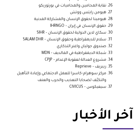
نقابة المحامين والمحاميات في بورتوريكو
هيومن رايتس ووتش
هيومينا لحقوق الإنسان والمشاركة المدنية
حقوق الإنسان في إيران –
IHRNGO
سكاي لاين الدولية لحقوق الإنسان –
SIHR
سلام للديمقراطية وحقوق الإنسان –
SALAM DHR
صندوق جوليان واغنر التذكاري
شبكة الديمقراطية في المالديف –
MDN
مشروع العدالة لعقوبة الإعدام –
CPJP
ريبريف –
Reprieve
مركز سوهرام–كاسرا للعمل الاجتماعي وإعادة التأهيل
والتكيّف لضحايا التعذيب والحرب والعنف
سيفيكوس –
CIVICUS
آخر الأخبار