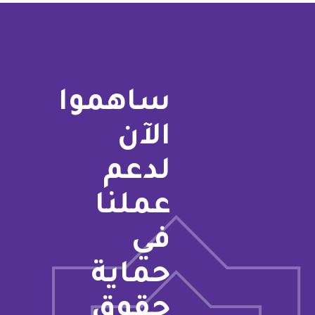
ساهموا
الآن
لدعم
عملنا
في
حماية
حقوق