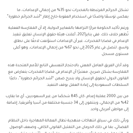
تشكل الجرائم المرتبطة بالمخدرات نحو 35% من إجمالي الإعدامات، ما
يعكس توسعًا واضحًا في استخدام العقوبة خارج إطار “أشد الجرائم خطورة”.
ورغم تأكيد الحكومة مرارًا التزامها بالمعايير الدولية، إلا أن الممارسة الفعلية
تُظهر خلاف ذلك. ففي يناير2021، أعلنت هيئة حقوق الإنسان تعليق تنفيذ
الإعدام في قضايا المخدرات، غير أن الإعدامات استؤنفت لاحقًا على نطاق
واسع، لتصل في عام 2025 إلى نحو 67% من إجمالي الإعدامات، وهو أعلى
مستوى مسجل.
وقد أدان الفريق العامل المعني بالاحتجاز التعسفي التابع للأمم المتحدة هذه
الممارسة بشكل صريح، معتبرًا أن الإعدام في قضايا المخدرات يتعارض مع
القانون الدولي لحقوق الإنسان ولا يندرج ضمن “أشد الجرائم خطورة”، داعيًا
السلطات السعودية إلى إعادة العمل بوقف التنفيذ.
من بين 2000 عملية إعدام، كان 845 شخصًا من غير السعوديين، أي ما يقارب
42% من الإجمالي، وينتمون إلى 34 جنسية مختلفة من آسيا وأفريقيا، إضافة
إلى مواطن أمريكي واحد.
ويأتي ذلك في سياق انتهاكات منهجية تطال العمالة المهاجرة داخل النظام
القضائي، بما في ذلك الحرمان من التمثيل القانوني الكافي، وضعف الوصول