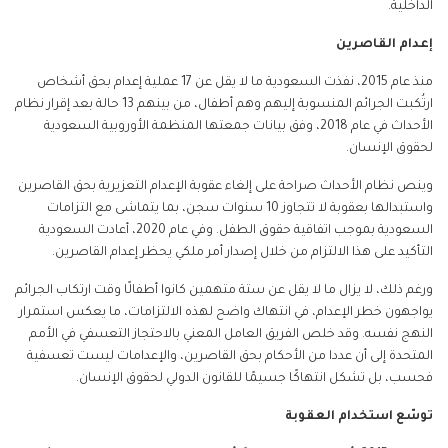
الداخلية.
إعدام القاصرين
منذ عام 2015، نفذت السعودية ما لا يقل عن 17 عملية إعدام بحق أشخاص
ارتُكبت الجرائم المنسوبة إليهم وهم أطفال، من بينهم 13 حالة بعد إقرار نظام
الأحداث في عام 2018، وفق بيانات جمعتها المنظمة الأوروبية السعودية
لحقوق الإنسان.
وينص نظام الأحداث صراحة على إلغاء عقوبة الإعدام التعزيرية بحق القاصرين
واستبدالها بعقوبة لا تتجاوز 10 سنوات سجن، بما يتماشى مع التزامات
السعودية بموجب اتفاقية حقوق الطفل. وفي عام 2020، أعادت السعودية
التأكيد على هذا الالتزام من خلال إصدار أمر ملكي يحظر إعدام القاصرين.
ورغم ذلك، لا يزال ما لا يقل عن ستة متهمين كانوا أطفالًا وقت ارتكاب الجرائم
يواجهون خطر الإعدام، في انتهاك واضح لهذه الالتزامات، ما يعكس استمرار
النهج نفسه. وقد خلص الفريق العامل المعني بالاحتجاز التعسفي في الأمم
المتحدة إلى أن عددا من الأحكام بحق القاصرين، والإعدامات ليست تعسفية
فحسب، بل تشكل انتهاكًا جسيمًا للقانون الدولي لحقوق الإنسان.
توسّع استخدام العقوبة