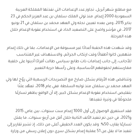
مع مطلع شهر أبريل، تجاوز عدد الإعدامات التي نفذتها المملكة العربية
السعودية 2000 إعدام، منذ تولي الملك سلمان بن عبد العزيز الحكم في 23
يناير 2015، ومن بعده تعيين نجله ولي العهد محمد بن سلمان في 21 يونيو
2017، في مؤشر واضح على التصعيد الحاد في استخدام عقوبة الإعدام خلال
هذه المرحلة.
وقد شهدت هذه الحقبة أعدادًا غير مسبوقة من الإعدامات، بما في ذلك إعدام
متهمين كانوا أطفالًا وقت ارتكاب الجرائم، والاستهداف غير المتناسب
للأجانب، إلى جانب إعدامات ذات طابع سياسي طالت أفرادًا أدينوا على خلفية
ممارستهم لحقوقهم الأساسية، وعلى رأسها حرية التعبير.
وتتناقض هذه الأرقام بشكل صارخ مع التصريحات الرسمية التي روّج لها ولي
العهد محمد بن سلمان منذ توليه السلطة. ففي عام 2018، تعهّد علنًا
بتقليص استخدام عقوبة الإعدام بشكل كبير، إلا أن الواقع يظهر تسارعًا
ملحوظًا في وتيرة تنفيذها.
فقد استغرق الوصول إلى أول 1000 إعدام ست سنوات، بين عامي 2015
و2021، في حين تم تنفيذ الألف الثانية خلال أقل من أربع سنوات، ما يمثل
تسارعًا يقارب 50%. وقد يكون العدد الحقيقي أعلى من ذلك، إذ تشير تقارير إلى
تنفيذ ما لا يقل عن 51 عملية إعدام بشكل سري دون إعلان رسمي من وزارة