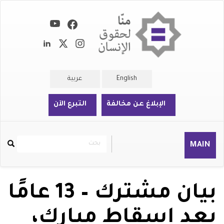
تجاوز
إلى
المحتوى
الرئيسي
English
عربية
الإبلاغ عن مخالفة
التبرع الآن
بحث
بحث
MAIN
Rechercher
بيان مشترك – 13 عامًا
بعد إسقاط مبارك،