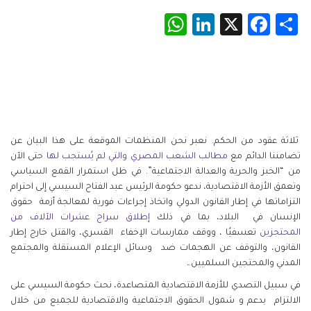
WhatsApp
LinkedIn
Facebook
X
Share
ثلاثة عقود من الحكم. نعبر نحن المنظمات الموقعة على هذا البيان عن
تضامننا الدائم مع
مطالب الشعب المصري والتي لم يُستجب لها
حتى الآن
من “الخبز والحرية والعدالة الاجتماعية”. في ظل استمرار القمع السياسي
وتعمق الأزمة الاقتصادية، ندعو حكومة الرئيس عبد الفتاح السيسي إلى احترام
التزاماتها في إطار القانون الدولي واتخاذ إجراءات فورية لمعالجة أزمة حقوق
الإنسان في البلاد، بما في ذلك
إطلاق سراح عشرات الآلاف من
المحتجزين
تعسفيُا ، ووقف ممارسات الإخفاء القسري، والقتل خارج إطار
القانون، والتوقف عن الهجمات ضد وسائل الإعلام المستقلة والمجتمع
المدني والمحتجين السلميين.ـ
في سبيل التصدي للأزمة الاقتصادية المتصاعدة، نحث حكومة السيسي على
الالتزام بدعم و شمول الحقوق الاجتماعية والاقتصادية للجميع من خلال