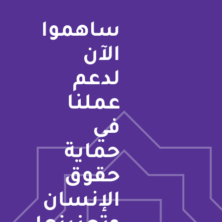
ساهموا
الآن
لدعم
عملنا
في
حماية
حقوق
الإنسان