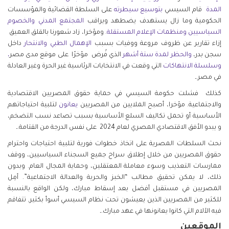
المدة
قام السيسي
بتوسيع سيطرته
على السلطة القضائية والمؤسسات
الحكومية وما زال يستهدف يضطهد ويراقب
المجتمع المدني
والخصوم
السياسيين
ومنظمات الإعلام المستقلة
. ومؤخرا، زاد شعورنا بالقلق العميق
إزاء تقارير عن ظروف مروعة ووفيات بسبب
الإهمال الطبي
والانتحار
داخل
سجن بدر،
والحظر لمدة ستة أشهر
الذي فُرض مؤخرًا على موقع مدى مصر
،
وسلسلة الانتهاكات
التي وقعت في الانتخابات الرئاسية غير الحرة وغير العادلة
في مصر.ـ
كذلك فشلت حكومة السيسي في حماية حقوق المصريين الاقتصادية
والاجتماعية. مؤخرا، أصبح الملايين من المصريين
يعانون
لتلبية احتياجاتهم
الأساسية أو تحمل تكاليف السلع الأساسية بسبب تصاعد نسب التضخم،
و يبدو الأفق الاقتصادي المصري لعام 2024 على نفس الدرجة من القتامة.ـ
نحث السلطات المصرية على اتخاذ خطوات فورية لتلبية احتياجات واحترام
حقوق المصريين من خلال إطلاق سراح جميع السجناء السياسيين، ووقف
ممارسات التعذيب وسوء معاملة المعتقلين، وحماية المجال العام. وبدون
ذلك، لا يمكن تحقيق مطالب “الخبز والحرية والعدالة الاجتماعية”. أمِل
المصريين في مستقبل أفضل بعد إسقاط مبارك، ولكن الواقع بالنسبة
للكثير من المصريين الذين يعيشون تحت نظام السيسي أسوأ بكثير, تتفاقم
فيه الآلام التي كانوا يعانونها في عهد مبارك.ـ
الموقعين