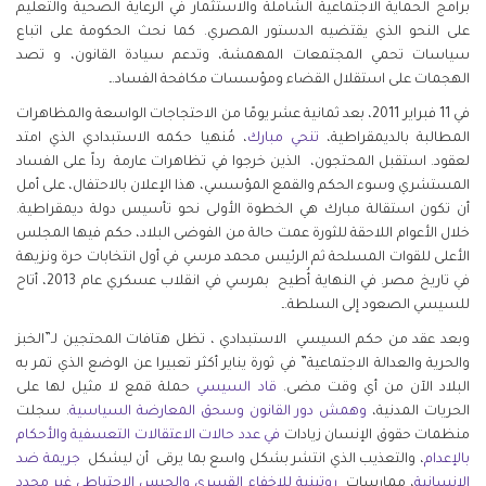
برامج الحماية الاجتماعية الشاملة والاستثمار في الرعاية الصحية والتعليم
على النحو الذي يقتضيه الدستور المصري. كما نحث الحكومة على اتباع
سياسات تحمي المجتمعات المهمشة، وتدعم سيادة القانون، و تصد
الهجمات على استقلال القضاء ومؤسسات مكافحة الفساد.ـ
في 11 فبراير 2011، بعد ثمانية عشر يومًا من الاحتجاجات الواسعة والمظاهرات
المطالبة بالديمقراطية،
تنحي مبارك
، مُنهيا حكمه الاستبدادي الذي امتد
لعقود. استقبل المحتجون، الذين خرجوا في تظاهرات عارمة رداً على الفساد
المستشري وسوء الحكم والقمع المؤسسي، هذا الإعلان بالاحتفال، على أمل
أن تكون استقالة مبارك هي الخطوة الأولى نحو تأسيس دولة ديمقراطية.
خلال الأعوام اللاحقة للثورة عمت حالة من الفوضى البلاد، حكم فيها المجلس
الأعلى للقوات المسلحة ثم الرئيس محمد مرسي في أول انتخابات حرة ونزيهة
في تاريخ مصر. في النهاية أُطيح بمرسي في انقلاب عسكري عام 2013، أتاح
للسيسي الصعود إلى السلطة.ـ
وبعد عقد من حكم السيسي الاستبدادي ، تظل هتافات المحتجين لـ”الخبز
والحرية والعدالة الاجتماعية” في ثورة يناير أكثر تعبيرا عن الوضع الذي تمر به
البلاد الآن من أي وقت مضى.
قاد السيسي
حملة قمع لا مثيل لها على
الحريات المدنية،
وهمش دور القانون
وسحق المعارضة السياسية
. سجلت
منظمات حقوق الإنسان زيادات
في عدد حالات الاعتقالات التعسفية
والأحكام
بالإعدام
، والتعذيب الذي انتشر بشكل واسع بما يرقى أن ليشكل
جريمة ضد
الإنسانية
، ممارسات
روتينية للإخفاء القسري
والحبس الاحتياطي غير محدد