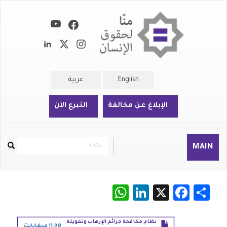
تجاوز
إلى
المحتوى
الرئيسي
English
عربية
الإبلاغ عن مخالفة
التبرع الآن
بحث
بحث
MAIN
Rechercher
WhatsApp
LinkedIn
Facebook
X
Share
نظام مكافحة جرائم الإرهاب وتمويله
11.98 ميغابايت