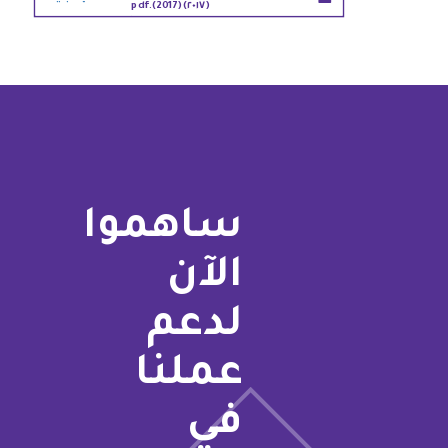
(٢٠١٧) (2017).pdf
ساهموا
الآن
لدعم
عملنا
في