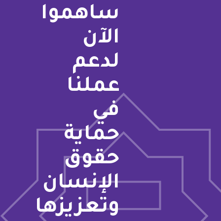
ساهموا
الآن
لدعم
عملنا
في
حماية
حقوق
الإنسان
وتعزيزها