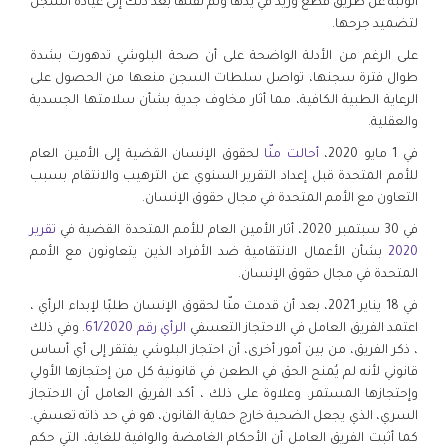
الوثبة عن طريق قطع وريد في يدها وتم نقلها بعد ذلك إلى عيادة السجن
لتضميد جرحها.
على الرغم من الأدلة الواضحة على أن صحة البلوشي تدهورت بشدة
طوال فترة سجنها، تواصل سلطات السجن منعها من الحصول على
الرعاية الطبية الكافية، مما أثار مخاوف جدية بشأن سلامتها الجسدية
والعقلية.
في 1 مايو 2020،
أحالت منّا
لحقوق الإنسان القضية إلى الأمين العام
للأمم المتحدة قبل إعداد التقرير السنوي عن الترهيب والانتقام بسبب
التعاون مع الأمم المتحدة في مجال حقوق الإنسان.
في 30 سبتمبر 2020، أثار الأمين العام للأمم المتحدة القضية في
تقرير
2020
بشأن الأعمال الانتقامية ضد الأفراد الذين يتعاونون مع الأمم
المتحدة في مجال حقوق الإنسان.
في 18 يناير 2021، بعد أن قدمت منّا لحقوق الإنسان طلبًا لإبداء الرأي ،
اعتمد الفريق العامل في الاحتجاز التعسفي
الرأي رقم 61/2020
. وفي ذلك
، ذكر الفريق، من بين أمور أخرى، أن احتجاز البلوشي يفتقر إلى أي أساس
قانوني لأنه لم يُمنح الحق في الطعن في قانونية كل من إحتجازها الأولي
وإحتجازها المستمر. وعلاوة على ذلك ، أكد الفريق العامل أن الاحتجاز
السري، الذي يجعل الضحية خارج حماية القانون، هو في حد ذاته تعسفي.
كما أثبت الفريق العامل أن الأحكام الغامضة والوافية للغاية، التي حكم