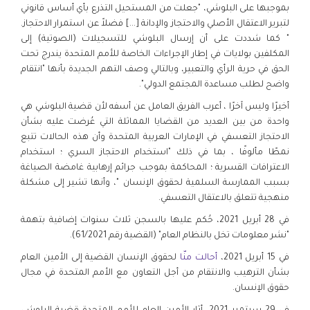
بموجبها على البلوشي، "جعلت من المستحيل التذرع بأي أساس قانوني
لتبرير الاعتقال الأصلي والاحتجاز والإدانة [...] فضلاً عن استمرار الاحتجاز.
" كما شددت على أن إرسال البلوشي للتسجيلات (الصوتية) إلى
المكلفين بولايات في إطار الإجراءات الخاصة للأمم المتحدة يندرج تحت
الحق في حرية الرأي والتعبير، وبالتالي وصف التهم الجديدة بأنها "انتقام
واضح لطلب مساعدة المجتمع الدولي".
أخيرًا وليس آخرًا ، أعرب الفريق العامل عن أسفه لأن قضية البلوشي هي
واحدة من بين العديد من القضايا المماثلة التي عُرضت عليه بشأن
الاحتجاز التعسفي في الإمارات العربية المتحدة وأن هذه الحالات تتبع
نمطًا مألوفًا ، بما في ذلك "استخدام الاحتجاز السري ؛ استخدام
الاعترافات القسرية ؛ المحاكمة بموجب جرائم إرهابية غامضة الصياغة
بسبب الممارسة السلمية لحقوق الإنسان "، وأنها تشير إلى مشكلة
منهجية تتعلق بالاعتقال التعسفي.
في 28 أبريل 2021، حُكم عليها بالسجن ثلاث سنوات إضافية بتهمة
"نشر معلومات تخل بالنظام العام" (القضية رقم 61/2021).
في 15 أبريل 2021،
أحالت منّا
لحقوق الإنسان القضية إلى الأمين العام
بشأن الترهيب والانتقام من أجل التعاون مع الأمم المتحدة في مجال
حقوق الإنسان.