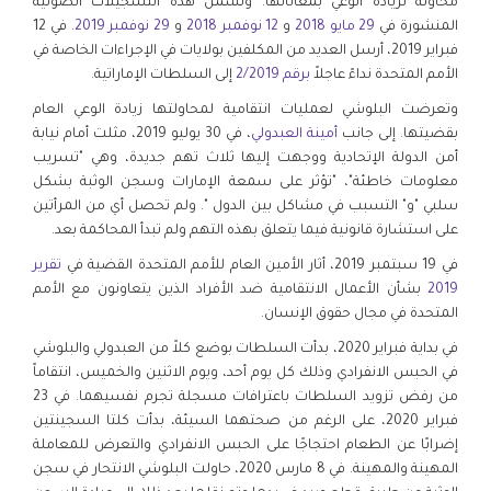
محاولة لزيادة الوعي بمعاناتها. وتشمل هذه التسجيلات الصوتية
المنشورة في
29 مايو 2018
و
12 نوفمبر 2018
و
29 نوفمبر 2019
. في 12
فبراير 2019، أرسل العديد من المكلفين بولايات في الإجراءات الخاصة في
الأمم المتحدة نداءً عاجلاً
برقم 2/2019
إلى السلطات الإماراتية.
وتعرضت البلوشي لعمليات انتقامية لمحاولتها زيادة الوعي العام
بقضيتها. إلى جانب
أمينة العبدولي
، في 30 يوليو 2019، مثلت أمام نيابة
أمن الدولة الإتحادية ووجهت إليها ثلاث تهم جديدة، وهي "تسريب
معلومات خاطئة"، "تؤثر على سمعة الإمارات وسجن الوثبة بشكل
سلبي "و" التسبب في مشاكل بين الدول ". ولم تحصل أي من المرأتين
على استشارة قانونية فيما يتعلق بهذه التهم ولم تبدأ المحاكمة بعد.
في 19 سبتمبر 2019، أثار الأمين العام للأمم المتحدة القضية في
تقرير
2019
بشأن الأعمال الانتقامية ضد الأفراد الذين يتعاونون مع الأمم
المتحدة في مجال حقوق الإنسان.
في بداية فبراير 2020، بدأت السلطات بوضع كلاً من العبدولي والبلوشي
في الحبس الانفرادي وذلك كل يوم أحد، ويوم الاثنين والخميس، انتقاماً
من رفض تزويد السلطات باعترافات مسجلة تجرم نفسيهما. في 23
فبراير 2020، على الرغم من صحتهما السيئة، بدأت كلتا السجينتين
إضرابًا عن الطعام احتجاجًا على الحبس الانفرادي والتعرض للمعاملة
المهينة والمهينة. في 8 مارس 2020، حاولت البلوشي الانتحار في سجن