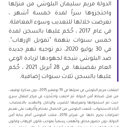
الدولة مريم سليمان البلوشي من منزلها
واحتجزوها سراً لمدة خمسة أشهر ،
تعرضت خلالها للتعذيب وسوء المعاملة.
في عام 2017 ، حُكم عليها بالسجن لمدة
خمس سنوات بتهمة "تمويل الإرهاب".
في 30 يوليو 2020، تم توجيه تهم جديدة
ضد البلوشي نتيجة لجهودها لزيادة الوعي
العام بقضيتها. في 28 أبريل 2021 ، حُكم
عليها بالسجن ثلاث سنوات إضافية.
اعتقلت مريم البلوشي في منزلها في 19 نوفمبر 2015، دون مذكرة توقيف،
من قبل ضباط أمن الدولة. ثم اختفت واحتُجزت في مركز اعتقال سري
حيث تم استجوابها وتعرضها للضرب والإذلال والتهديد بالاغتصاب.
أثناء الاستجواب، مُنعت البلوشي من الاتصال بمحام وأُكرهت على تقديم
اعترافات تجرم ذاتها. في فبراير 2016، مثلت البلوشي أمام نيابة أمن
الدولة، دون حضور محامٍ، واتُهمت رسمياً بموجب قانون الإرهاب وقانون