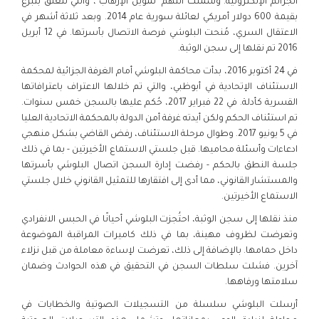
الجرائم الإلكترونية. وشملت التهم "تمويل الإرهاب"، والتي تتعلق بتبرع
بقيمة 600 دولار أمريكي لعائلة سورية عام 2014. وبعد ثلاثة أشهر في
الاعتقال السري، مُنحت البلوشي فرصة الاتصال بأسرتها. في 12 أبريل
2016 تم نقلها إلى سجن الوثبة.
في 24 أكتوبر 2016، بدأت محاكمة البلوشي أمام الغرفة الجزائية لمحكمة
الاستئناف الإتحادية في أبوظبي، والتي تم خلالها الاعتراف باعترافاتها
القسرية كأدلة. في 22 فبراير 2017، حُكم عليها بالسجن خمس سنوات.
تم استئناف الحكم ولكن أيدته غرفة أمن الدولة بالمحكمة الاتحادية العليا
في 5 يونيو 2017. وطوال مرحلة الاستئناف، رفض القاضي بشكل منهجي
ادعاءات وأسئلة محاميها. قبل جلستي الاستماع الأخيرتين - بما في ذلك
جلسة النطق بالحكم - رفضت إدارة السجن اتصال البلوشي بأسرتها
والمستشار القانوني، مما أدى إلى افتقارها للتمثيل القانوني خلال جلستي
الاستماع الأخيرتين.
منذ نقلها إلى سجن الوثبة، احتُجزت البلوشي أحيانًا في الحبس الانفرادي
وتعرضت لظروف مهينة، بما في ذلك كاميرات المراقبة الموضوعة
داخل حمامها. بالإضافة إلى ذلك، تعرضت لإساءة معاملة من قبل نزلاء
آخرين. فشلت سلطات السجن في التحقيق في هذه الحوادث وضمان
سلامتها ورفاهها.
أرسلت البلوشي سلسلة من التسجيلات الصوتية والخطابات في