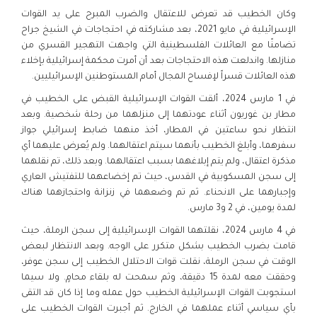
وكان الخطيب قد تعرض للاعتقال والضرب المبرح على يد القوات
الإسرائيلية في مايو 2021، بعد مشاركته في احتجاجات في الشيخ جراح
تضامنًا مع العائلات الفلسطينية التي واجهت التهجير القسري من
منازلها. واندلعت هذه الاحتجاجات بعد أن أمرت محكمة إسرائيلية بإخلاء
هذه العائلات قسراً لإفساح المجال أمام المستوطنين الإسرائيليين.
في 1 مارس 2024، ألقت القوات الإسرائيلية القبض على الخطيب في
مطار بن غوريون أثناء عودتهما إلى منزلهما من رحلة شخصية. وبعد
انتظار نحو ساعتين في المطار، أخذ منهما ضابط إسرائيلي جواز
سفرهما، وأبلغ الخطيب بأنهما سيتم اعتقالهما. ولم يُعرض عليهما أي
مذكرة اعتقال، ولم يتم إبلاغهما بسبب اعتقالهما. وبعد ذلك، تم نقلهما
إلى سجن المسكوبية في القدس، حيث تم إخضاعهما للتفتيش العاري
وإجبارهما على الانحناء. ثم تم وضعهما في زنزانة واحتجازهما هناك
لمدة يومين، في 2 و3 مارس.
في 4 مارس 2024، نقلتهما القوات الإسرائيلية إلى سجن الرملة، حيث
قامت بضرب الخطيب بشكل متكرر على الوجه. وبعد الانتظار لبعض
الوقت في سجن الرملة، نقلت قوات الاحتلال الخطيب إلى سجن عوفر،
وحققت معه لمدة 15 دقيقة، وثم سمحت له بلقاء محامٍ. ولا سيما
استجوبت القوات الإسرائيلية الخطيب حول عمله وما إذا كان قد التقى
بأي سياسي أثناء عملهما في الخارج. ثم أجبرت القوات الخطيب على