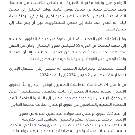
التوقيع على وثيقة مكتوبة بالعبرية، لم يتمكن الخطيب من فهمها.
وبعد ساعات قليلة في سجن عوفر، أعادته قوات الاحتلال إلى سجن
الرملة، حيث تعرض الخطيب للضرب مرة أخرى. ونام في الرملة لمدة
ليلة، ثم أعيدوا بعد ذلك إلى سجن المسكوبية، قبل أن يتم نقله إلى
سجن النقب.
وقبل اعتقاله، كان الخطيب قد تلقى دعوة من مبادرة الحقوق الجنسية
إلى جنيف للتحدث في الدورة 55 لمجلس حقوق الإنسان. وكان من المقرر
عقد هذا الحدث بعد أيام قليلة من اعتقال الخطيب، إلا أن اعتقاله
واحتجازه من قبل القوات الإسرائيلية حرمه من حضور الحدث.
أبلغت السلطات الإسرائيلية الخطيب أنه سيبقى رهن الاعتقال الإداري
لمدة أربعة أشهر، من 2 مارس 2024 إلى 1 يوليو 2024.
في 6 مايو 2024، قامت منظمات الضمير و أوقفوا الجدار و منّا لحقوق
الإنسان بتقديم قضية الخطيب إلى جانب مدافعين فلسطينيين آخرين
عن حقوق الإنسان،
براء عودة
و
صمود امطير
، إلى المقررة الخاصة للأمم
المتحدة المعنية بالمدافعين عن حقوق الإنسان، تطالب تدخلها العاجل.
إن انتهاكات حقوق الإنسان ضد هؤلاء المدافعين الثلاثة عن حقوق
الإنسان تُرتكب في سياق القمع والسجن المنهجي الذي تمارسه
السلطات الإسرائيلية ضد الفلسطينيين، والذي
وصفته
الأمم المتحدة
بأنهما "سياسات مستمرة من المضايقة والتهديد والترهيب والانتقام