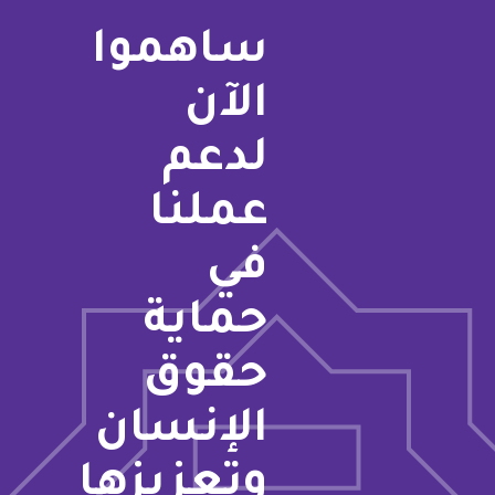
ساهموا
الآن
لدعم
عملنا
في
حماية
حقوق
الإنسان
وتعزيزها