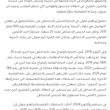
والصعق بالكهرباء في أجزاء مختلفة من جسده وسكب المياه على جسده
والضرب المبرح، في انتهاك للدستور والقوانين التي تحظر التعذيب وغيره من
ضروب إساءة المعاملة حظرًا قطعيًا.
خضع إبراهيم متولي في البداية للحبس الاحتياطي على ذمة التحقيق في تهمتي
"التواصل مع جهات أجنبية" ونشر أخبار كاذبة، بموجب القضية رقم 900 لعام
2017. وظل قيد الحبس الاحتياطي لمدة 25 شهرًا، متجاوزًا الحد الأقصى
القانوني للحبس الاحتياطي، وخلال تلك الفترة حُرم متولي من زيارات أسرته
ومحاميه.
وفي أكتوبر 2019، أمرت النيابة بالإفراج عنه، لكنه اختفى مرة أخرى لمدة 20
يومًا، ثم وجهت نيابة أمن الدولة له الاتهامات نفسها في قضية جديدة، رقم
1470 لعام 2019. وبعد أن أمرت النيابة العامة بالإفراج عنه مرة أخرى في
أغسطس 2020، وجد نفسه يواجه تهمًا مماثلة في قضية ثالثة هي رقم 786
لعام 2020. ومنذ ذلك الحين، ظل رهن الحبس الاحتياطي على ذمة القضية
الأخيرة. وقد استخدمت السلطات هذه الممارسة التعسفية، التي يشار إليها
باسم "التدوير"، بشكل منهجي ضد معارضيها ومنتقديها لإبقائهم رهن
الحبس الاحتياطي إلى أجل غير مسمى، في انتهاك للقانون المصري الذي يحدد
سنتين كأقصى مدة مسموح بها للحبس الاحتياطي.
في سبتمبر وأكتوبر 2024، أحالت السلطات المصرية إبراهيم متولي إلى