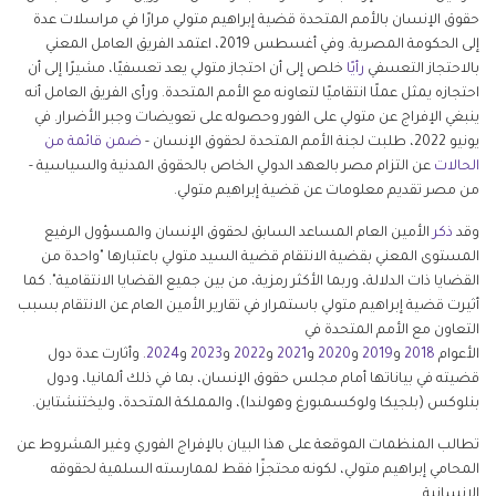
حقوق الإنسان بالأمم المتحدة قضية إبراهيم متولي مرارًا في مراسلات عدة
إلى الحكومة المصرية. وفي أغسطس 2019، اعتمد الفريق العامل المعني
بالاحتجاز التعسفي
رأيًا
خلص إلى أن احتجاز متولي يعد تعسفيًا، مشيرًا إلى أن
احتجازه يمثل عملًا انتقاميًا لتعاونه مع الأمم المتحدة. ورأى الفريق العامل أنه
ينبغي الإفراج عن متولي على الفور وحصوله على تعويضات وجبر الأضرار. في
يونيو 2022، طلبت لجنة الأمم المتحدة لحقوق الإنسان -
ضمن قائمة من
الحالات
عن التزام مصر بالعهد الدولي الخاص بالحقوق المدنية والسياسية
-
من مصر تقديم معلومات عن قضية إبراهيم متولي.
وقد
ذكر
الأمين العام المساعد السابق لحقوق الإنسان والمسؤول الرفيع
المستوى المعني بقضية الانتقام قضية السيد متولي باعتبارها "واحدة من
القضايا ذات الدلالة، وربما الأكثر رمزية، من بين جميع القضايا الانتقامية". كما
أثيرت قضية إبراهيم متولي باستمرار في تقارير الأمين العام عن الانتقام بسبب
التعاون مع الأمم المتحدة في
الأعوام
2018
و
2019
و
2020
و
2021
و
2022
و
2023
و
2024
. وأثارت عدة دول
قضيته في بياناتها أمام مجلس حقوق الإنسان، بما في ذلك ألمانيا، ودول
بنلوكس (بلجيكا ولوكسمبورغ وهولندا)، والمملكة المتحدة، وليختنشتاين.
تطالب المنظمات الموقعة على هذا البيان بالإفراج الفوري وغير المشروط عن
المحامي إبراهيم متولي، لكونه محتجزًا فقط لممارسته السلمية لحقوقه
الإنسانية.