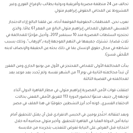
تحالف من 24 منظمة مصرية وأفريقية ودولية يطالب بالإفراج الفوري وغير
المشروط عن المحامي الحقوقي إبراهيم متولي
نعرب نحن، المنظمات الحقوقية الموقعة أدناه، عن قلقنا البالغ إزاء الاحتجاز
التعسفي المطول للمحامي إبراهيم متولي البالغ من العمر 61 عامًا، والذي
تحتجزه السلطات المصرية منذ 10 سبتمبر 2017، وأحيل مؤخرًا للمحاكمة في
ثلاث قضايا، تشترك جميعها في التهم الموجهة إليه بـ"الإرهاب"، وذلك بسبب
نشاطه في مجال حقوق الإنسان بما في ذلك بحثه عن الحقيقة والإنصاف لابنه
المُخفَي قسريًا.
بدأت المحاكمة الأولى للمحامي المحتجز في الأول من يونيو الجاري ومن المقرر
أن تبدأ محاكمته الثانية في يوم 11 من الشهر نفسه. ولم يُحدد بعد موعد بعد
لمحاكمته في القضية الثالثة.
اعتقلت قوات الأمن المصرية إبراهيم متولي في مطار القاهرة الدولي أثناء
توجهه إلى جنيف مدعوًا لحضور الدورة 113 للفريق الأممي المعني بحالات
الاختفاء القسري، كونه أحد أبرز النشطين حقوقيًا في هذا الملف في مصر.
وبعد اعتقاله، احتُجز يومين في الحبس الانفرادي قبل أن يمثل للتحقيق أمام
نيابة أمن الدولة العليا في القاهرة للتحقيق. وأخبر متولي محاميه أنه خلال
احتجازه قبل العرض على النيابة تعرض للتعذيب بتجريده من ملابسه