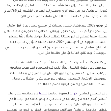
المحاكمة في القضيتين رقم 900 لعام 2017 ورقم 1470 لعام 2019، على
التوالي، بتهم "الانضمام إلى جماعة أسست بالمخالفة للقانون وارتكاب جريمة
تمويل الإرهاب"، من بين تهم أخرى وجهت إليه أيضًا في القضية رقم 786 لعام
2020. ولم يُسمح لمحاميه بالاطلاع على ملفات قضيته حتى الآن.
في يونيو 2022، بعد قضاء خمس سنوات في مجمع سجن طرة، نُقل متولي
إلى سجن بدر 3 حيث لا يزال محتجزًا. ويعاني المحامي المحتجز من عدة مشاكل
صحية، منها تضخم في البروستاتا يتطلب تدخلًا جراحيًا عاجلًا وفقًا لأطباء
المسالك البولية. في 4 ديسمبر 2024، قدمت عائلته طلبًا إلى النائب العام
للسماح بنقله إلى مستشفى متخصص خارج السجن لإجراء جراحة عاجلة في
البروستاتا. ولم تتلق العائلة ردًا على طلبها حتى الآن.
في 15 يناير 2025، أصدرت المقررة الخاصة للأمم المتحدة المعنية بحالة
المدافعين عن حقوق الإنسان بيانًا أدانت فيه استخدام تشريعات مكافحة
الإرهاب لسجن المدافعين عن حقوق الإنسان في مصر. وفي بيانها، سلطت
الضوء على الاحتجاز التعسفي المطول لإبراهيم متولي، فضلًا عن حرمان
السلطات المصرية إياه من الرعاية الصحية الملائمة.
وفي الأسبوع الماضي،
كررت
المقررة الخاصة
قلقها
إزاء محاكمة متولي على
أساس "تهم معاد تدويرها، بما في ذلك على ما يبدو تفاعله مع آليات الأمم
المتحدة لحقوق الإنسان"، ووصفت ما يتعرض له بأنه "إساءة استخدام
لقوانين مكافحة الإرهاب". وقد أثارت مجموعة من المقررين الخواص لمجلس