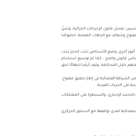
ري، يوم الثلاثاء 8 جويلية 2025 ، على نصّين تشريعيين أساسيين: تعديل قانون الإجراءات الجزائية، وسَنّ
ور مفتوح وشفاف مع الجهات المعنية، خصوصًا
 بين أمور أخرى، وضع الأشخاص تحت الحجز تحت
أساس قانوني واضح ، كما تم توسيع استخدام
م خلال المحاكمة، ويُعد أيضًا انتهاكًا لحق
ير من الشرطة القضائية في إطار تحقيق مفتوح،
ة على الحريات الفردية
.
لتجنيد الإجباري، والسيطرة على الممتلكات
عجالية لمدى توافقها مع الدستور الجزائري