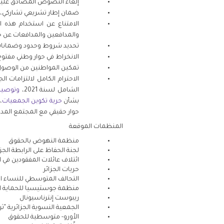
إلغاء
النصوص المصادق عليها، 
ضمان إطار تشريعي تشاركي، 
الامتناع عن استخدام هذه ا
والمدافعين والمدافعات عن ح
تحديد شروط وحدود وضمانات ت
الانخراط في حوار وطني مفتوح
تمكين المواطنين من الوصول ال
الاحترام الكامل لالتزامات ا
الشامل لسنة 2021،
وتوصيات
بشأن
حرية تكوين الجمعيات
،
حوار حقيقي مع المجتمع المدن
المنظمات الموقعة
منظمة النهوض بالحقوق
لجنة الحفاظ على الرابطة الج
ائتلاف عائلات المفقودين في ا
حريات الجزائر
التحالف المتوسطي للنساء الج
منظمة جوستيسيا للحماية الق
ريبوست إنترناسيونال
الجمعية النسوية الجزائرية "
الأورو- متوسطية للحقوق