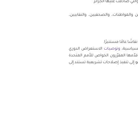
لتي صادقت عليها الجزائر.
 والمواطنات، والصحفيين، والنقابيين،
شًا عامًا مستنيرًا.
السياسية،
وتوصيات
الاستعراض الدوري
قدّمها المقرّرون الخواص للأمم المتحدة
ى الجزائر عام 2023، والتي تدعو إلى تنفيذ إصلاحات تشريعية تستند إلى