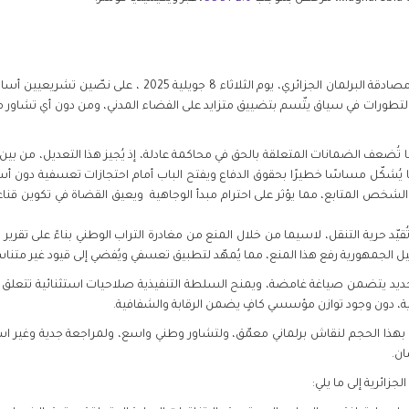
تُعرب المنظمات الموقعة عن بالغ قلقها إثر مصادقة البرلمان الجزائ
ذه التطورات في سياق يتّسم بتضييق متزايد على الفضاء المدني، ومن دون أي تشا
ًا تُضعف الضمانات المتعلقة بالحق في محاكمة عادلة، إذ يُجيز هذا التعديل، من
ا يُشكّل مساسًا خطيرًا بحقوق الدفاع ويفتح الباب أمام احتجازات تعسفية دون 
لشخص المتابع، مما يؤثر على احترام مبدأ الوجاهية ويعيق القضاة في تكوين قناعته
ُقيّد حرية التنقل، لاسيما من خلال المنع من مغادرة التراب الوطني بناءً على تقر
الجمهورية رفع هذا المنع، مما يُمهّد لتطبيق تعسفي ويُفضي إلى قيود غير متناسب
جديد يتضمن صياغة غامضة، ويمنح السلطة التنفيذية صلاحيات استثنائية تتعلق با
ية، دون وجود توازن مؤسسي كافٍ يضمن الرقابة والشفافية
.
بهذا الحجم لنقاش برلماني معمّق، ولتشاور وطني واسع، ولمراجعة جدية وغير است
ان
.
جزائرية إلى ما يلي
: