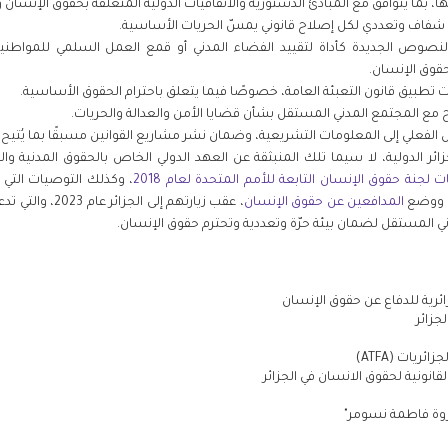
بما يتوافق مع المبادئ الدستورية والاتفاقيات الدولية المتعلقة بحقوق الإنسان وا
شفاف وتعددي لكل إصلاح قانوني يمسّ الحريات الأساسية.
لنصوص الجديدة كأداة لتقييد الفضاء المدني أو قمع العمل السلمي للمواطنين
قوق الإنسان.
طبيق قانون التعبئة العامة، خصوصًا فيما يتعلق باحترام الحقوق الأساسية.
 مع المجتمع المدني المستقل بشأن قضايا الأمن والعدالة والحريات.
فعلي إلى المعلومات التشريعية، وضمان نشر مشاريع القوانين مسبقًا بما يُتيح نقا
لجزائر الدولية، لا سيما تلك المنبثقة عن العهد الدولي الخاص بالحقوق المدنية و
 لجنة حقوق الإنسان التابعة للأمم المتحدة لعام 2018
، وكذلك التوصيات التي 
 ووضع
المدافعين عن حقوق الإنسان
، عقب زيارتهم إل
ي المستقل لضمان بيئة حرّة وتعددية وتحترم حقوق الإنسان
.
زائرية للدفاع عن حقوق الإنسان
لجزائر
زائريات (
ATFA
)
انونية لحقوق الانسان في الجزائر
ثروة فاطمة نسومر"