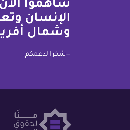
ساهموا الآن 
الإنسان وتع
وشمال أفريق
—شكرا لدعمكم.