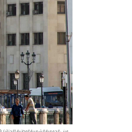
فلسطين
قطر
السعودية
السودان
سوريا
تونس
الإمارات
اليمن
مبنى الجمعية الشعبية الوطنية (الجزائر)
© Magharebia، م