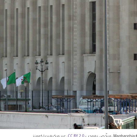
رخّص بموجب
CC BY 2.0
، عبر ويكيميديا كومنز.