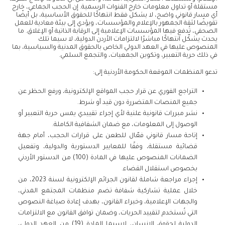
مستقلة أو تداول معلومات خارج القنوات الرسمية. إن الحجب الجماعي، خارج
أي مسار قانوني واضح، لا يشكل فقط انتهاكًا للحقوق الأساسية، بل أيضًا
تقويضًا لثقة الجمهور بالإعلام والمؤسسات، ويؤدي إلى بيئة معادية للعمل
الصحفي، تُدفع فيها المؤسسات الإعلامية إلى الرقابة الذاتية أو الإغلاق. ما
يحدث يشكّل انتهاكًا مباشرًا لالتزامات الأردن الدولية، لا سيما تلك
المنصوص عليها في العهد الدولي الخاص بالحقوق المدنية والسياسية، بما
في ذلك حرية التعبير، وتكوين الجمعيات، والتجمع السلمي.
تدعو المنظمات الموقعة الحكومة الأردنية إلى:
التراجع الفوري عن قرار حجب المواقع الإلكترونية، ورفع الحظر عن
جميع المنصات المتضررة دون قيد أو شرط.
نشر مبررات قانونية علنية لأي إجراء تقييدي يمس حرية التعبير أو
الوصول إلى المعلومات، مع ضمان الشفافية الكاملة.
إتاحة مسار قانوني فعّال للطعن على قرارات الحجب، أمام جهة
قضائية مستقلة، وفقًا للمعايير الدستورية والدولية، وتفعيل
الضمانات المنصوص عليها في المادة (100) من الدستور الأردني
بخصوص استقلال القضاء.
إجراء مراجعة شاملة لقانون الجرائم الإلكترونية لسنة 2023، من
خلال عملية تشاركية شفافة تضم منظمات المجتمع المدني،
والجهات الإعلامية، وخبراء القانون، بهدف إعادة صياغة النصوص
التي تُستخدم لتقييد الحريات، وضمان توافق القانون مع الالتزامات
الدولية لحقوق الإنسان، لاسيما المادة (19) من العهد الدولي،