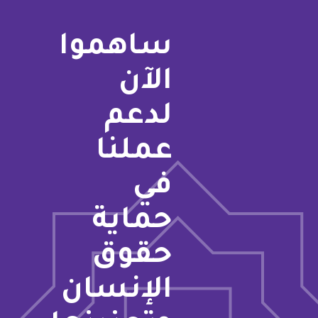
ساهموا
الآن
لدعم
عملنا
في
حماية
حقوق
الإنسان