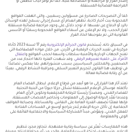
إصدار القرار أو مراجعته أو المصادقة عليه، كما لم تُوفّر آليات للطعن أو
المراجعة القضائية المستقلة.
كما أن التصريحات الصادرة عن مسؤولين رسميين، والتي اتهمت المواقع
المحجوبة ببث أخبار كاذبة، تُظهر انعدام أي مسار إجرائي يسمح لهذه الوسائل
بالرد أو الدفاع عن نفسها. لا توجد دلائل على وجود مراجعة قضائية مستقلة
لقرار الحجب، ولا تم الإعلان عن أسماء المواقع المحجوبة رسميًا أو الأسس
القانونية التي تم بموجبها اتخاذ القرار.
في السياق ذاته، يُستخدم
قانون الجرائم الإلكترونية
رقم 17 لسنة 2023 كأداة
مركزية في تقييد الحريات الرقمية في الأردن، من خلال مواده الفضفاضة التي
تمنح الجهات الإدارية والأمنية سلطات واسعة لحجب المواقع و
اعتقال
الأفراد على خلفية تعبيرهم الرقمي
. وقد شهدت الفترة ذاتها احتجاز عدد من
الصحفيين والمحللين السياسيين بسبب منشوراتهم، بما يعكس تصاعدًا
في توظيف هذا القانون لتجريم التعبير السلمي ومراقبة النشاط الرقمي، بعيدًا
عن أي رقابة قضائية فعالة.
تمتد آثار هذا القرار إلى ما هو أبعد من قطاع الإعلام، ليطال الفضاء العام
بأكمله. فوسائل الإعلام المستقلة تُشكّل جزءًا حيويًا من البنية التحتية
للفضاء المدني، ومصدرًا رئيسيًا للرقابة المجتمعية وتكوين الرأي العام.
وعندما تُقيّد الدولة الوصول إلى المعلومات وتُحاصر المنصات المستقلة،
فإنها فعليًا تُضعف القدرة العامة على النقاش، والمساءلة، وصياغة المواقف
الجماعية. إن تآكل حرية الإعلام يُنذر بتراجع أوسع في المساحات المتاحة
للعمل المدني، ويقوّض مبدأ المشاركة السياسية والاجتماعية القائمة على
الوعي والمعلومة.
هذه الممارسات تُعبّر عن سياسة رقابية ممنهجة، تتجاوز مجرد تنظيم
الإعلام، وتستهدف احتكار السردية العامة، والحد من أي محاولة لإنتاج معرفة