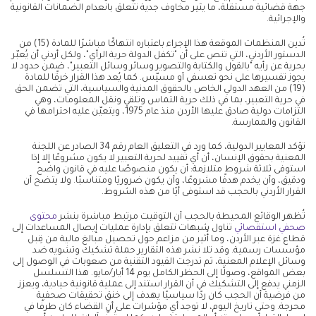
جهة قضائية مستقلة، ما يثير مخاوف جدية تتعلق بانعدام الضمانات القانونية
والإجرائية.
تُدين المنظمات الموقعة هذا الإجراء باعتباره انتهاكًا مباشرًا للمادة (15) من
الدستور الأردني، التي تنص على أن "تكفل الدولة حرية الرأي"، ولكل أردني أن يُعبّر
بحرية عن رأيه "بالقول والكتابة والتصوير وسائر وسائل التعبير"، ضمن حدود لا
يجوز تفسيرها على نحو تعسفي أو مسيّس. كما يُعد هذا القرار خرقًا للمادة
(19) من العهد الدولي الخاص بالحقوق المدنية والسياسية، التي تضمن الحق
في حرية التعبير، بما في ذلك حرية التماس وتلقي ونقل المعلومات، وهي
التزامات دولية صادق عليها الأردن منذ عام 1975، ويتعيّن عليه احترامها في
القانون والممارسة.
تؤكد المعايير الدولية، كما ورد في التعليق العام رقم 34 الصادر عن اللجنة
المعنية بحقوق الإنسان، أن أي تقييد لحرية التعبير لا يكون مشروعًا إلا إذا
استوفى ثلاثة شروط متلازمة: أن يكون منصوصًا عليه في قانون واضح
ودقيق، وأن يخدم هدفًا مشروعًا، وأن يكون ضروريًا ومتناسبًا. ولا يتضح أن
القرار الأردني بالحجب قد استوفى أيًا من هذه الشروط.
تُظهر الوقائع المحيطة بالحجب أن التوقيت مرتبط مباشرة بنشر
محتوى
صحفي استقصائي
تناول شبهات تتعلق بإدارة عمليات إيصال المساعدات إلى
قطاع غزة عبر الأردن، وما أُثير من مزاعم حول تحصيل مبالغ مالية من قِبل
مؤسسات رسمية. وقد تلا نشر هذه التقارير حملة تشكيك وتشويه ضد
وسائل الإعلام المعنية، ثم تدرجت القيود التقنية من صعوبات في الوصول إلى
بعض المواقع، وصولًا إلى الحظر الكامل يوم 14 أيار/مايو. هذا التسلسل
الزمني يدفع إلى التشكيك في أن القرار استند إلى عملية قانونية حيادية، ويعزز
من فرضية أن الحجب كان ردًا سياسيًا يهدف إلى خنق تحقيقات صحفية
محرجة. وحتى تاريخ اليوم، لا توجد أي مؤشرات على أن القضاء كان طرفًا في