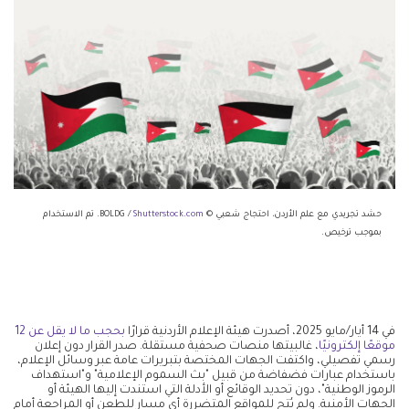
حشد تجريدي مع علم الأردن، احتجاج شعبي © BOLDG /
Shutterstock.com
. تم الاستخدام
بموجب ترخيص.
في 14 أيار/مايو 2025، أصدرت هيئة الإعلام الأردنية قرارًا
بحجب ما لا يقل عن 12
موقعًا إلكترونيًا
، غالبيتها منصات صحفية مستقلة. صدر القرار دون إعلان
رسمي تفصيلي، واكتفت الجهات المختصة بتبريرات عامة عبر وسائل الإعلام،
باستخدام عبارات فضفاضة من قبيل "بث السموم الإعلامية" و"استهداف
الرموز الوطنية"، دون تحديد الوقائع أو الأدلة التي استندت إليها الهيئة أو
الجهات الأمنية. ولم يُتح للمواقع المتضررة أي مسار للطعن أو المراجعة أمام