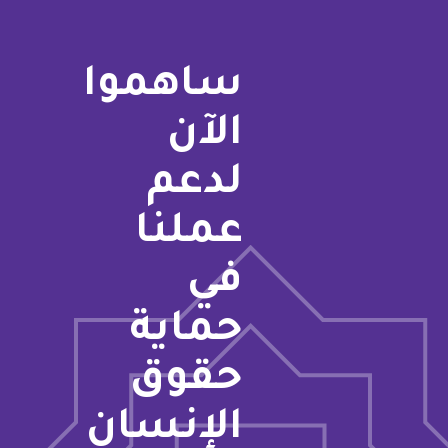
ساهموا
الآن
لدعم
عملنا
في
حماية
حقوق
الإنسان