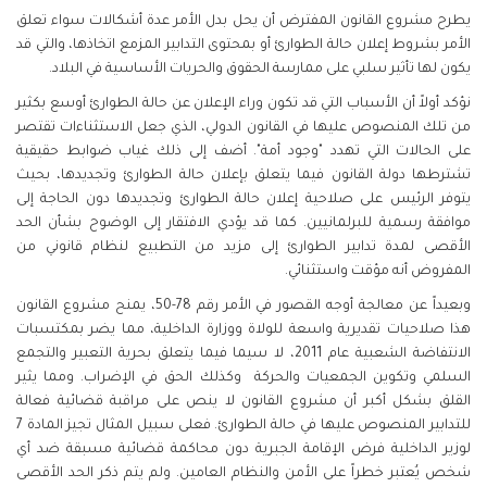
يطرح مشروع القانون المفترض أن يحل بدل الأمر عدة أشكالات سواء تعلق
الأمر بشروط إعلان حالة الطوارئ أو بمحتوى التدابير المزمع اتخاذها، والتي قد
يكون لها تأثير سلبي على ممارسة الحقوق والحريات الأساسية في البلاد.
نؤكد أولاً أن الأسباب التي قد تكون وراء الإعلان عن حالة الطوارئ أوسع بكثير
من تلك المنصوص عليها في القانون الدولي، الذي جعل الاستثناءات تقتصر
على الحالات التي تهدد "وجود أمة". أضف إلى ذلك غياب ضوابط حقيقية
تشترطها دولة القانون فيما يتعلق بإعلان حالة الطوارئ وتجديدها، بحيث
يتوفر الرئيس على صلاحية إعلان حالة الطوارئ وتجديدها دون الحاجة إلى
موافقة رسمية للبرلمانيين. كما قد يؤدي الافتقار إلى الوضوح بشأن الحد
الأقصى لمدة تدابير الطوارئ إلى مزيد من التطبيع لنظام قانوني من
المفروض أنه مؤقت واستثنائي.
وبعيداً عن معالجة أوجه القصور في الأمر رقم 78-50، يمنح مشروع القانون
هذا صلاحيات تقديرية واسعة للولاة ووزارة الداخلية، مما يضر بمكتسبات
الانتفاضة الشعبية عام 2011، لا سيما فيما يتعلق بحرية التعبير والتجمع
السلمي وتكوين الجمعيات والحركة وكذلك الحق في الإضراب. ومما يثير
القلق بشكل أكبر أن مشروع القانون لا ينص على مراقبة قضائية فعالة
للتدابير المنصوص عليها في حالة الطوارئ. فعلى سبيل المثال تجيز المادة 7
لوزير الداخلية فرض الإقامة الجبرية دون محاكمة قضائية مسبقة ضد أي
شخص يُعتبر خطراً على الأمن والنظام العامين. ولم يتم ذكر الحد الأقصى