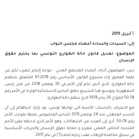
5
أبريل 2019
إلى: السيدات والسادة أعضاء مجلس النواب
الموضوع: تعديل قانون حالة الطوارئ التونسي بما يحترم حقوق
الإنسان
نحن، الموقعون أدناه، أعضاء المجتمع المدني ، نتوجه إليكم لنعرب لكم عن
قلقنا العميق إزاء مشروع القانون الأساسي رقم 2018-91 المتعلق بتنظيم
حالة الطوارئ، الذي أحيل لكم أول الأمر في 30 نوفمبر 2018 من قبل رئيس
الجمهورية. ويوسع هذا التشريع نطاق التدابير الاستثنائية الواردة في الأمر رقم
78-50 المؤرخ 26 يناير 1978 الذي ينظم حالة الطوارئ.
مع الاعتراف بالتحديات الأمنية التي تواجها تونس، نود إثارة انتباهكم إلى أن
التجديد المنهجي منذ 24 نوفمبر 2015 للتدابير المنصوص عليها بموجب الأمر
رقم 78-50 أدى إلى العديد من الانتهاكات، وهو الأمر الذي لاحظه مقرر الأمم
المتحدة الخاص المعني بتعزيز و حماية حقوق الإنسان والحريات الأساسية
في سياق مكافحة الإرهاب عقب زيارته للبلاد
[1]
في عام 2017.