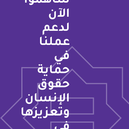
ساهموا
الآن
لدعم
عملنا
في
حماية
حقوق
الإنسان
وتعزيزها
في