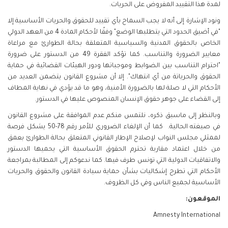
لمدة هذا التقييد المفروض على الحريات.
ونود الإشارة إلى أنه لا يجب السماح بأي تقييد للحقوق والحريات الأساسية إلا
"في أضيق الحدود التي يتطلبها الوضع" وفقًا لأحكام المادة 4 من العهد الدولي
الخاص بالحقوق المدنية والسياسية المتعلقة بحالة الطوارئ مع مراعاة
معايير الضرورة والتناسب. كما تؤكد الفقرة 49 من الدستور على ضرورة
"احترام التناسب بين الضوابط وموجباتها ودور الهيئات القضائية في حماية
الحقوق والحرياتة من أي انتهاك". إلا أن مشروع القانون يتضمن العديد من
الأحكام التي لا صلة لها بالضرورة الأمنية، وهو ما قد يؤدي في نهاية المطاف
إلى القضاء على جوهر حقوق الإنسان المنصوص عليها في الدستور.
وبالنظر إلى ماسبق ذكره، نلتمس منكم عدم الموافقة على مشروع القانون
في صيغته الحالية. كما أن الإلغاء الضروري للأمر رقم 78-50 يشكل فرصة
لممثلي مجلس النواب لإصلاح الإطار القانوني المتعلق بحالة الطوارئ بعمق
من خلال اعتماد مقاربة تحترم الحقوق الأساسية التي يحميها الدستور
والاتفاقيات الدولية التي تونس طرف فيها. كما ندعوكم إلى المطالبة بمراجعة
الأحكام التي تطرح إشكاليات بشأن حماية سيادة القانون والحقوق والحريات
الأساسية لجميع الناس وفي كل الظروف.
الموقعون:
Amnesty International