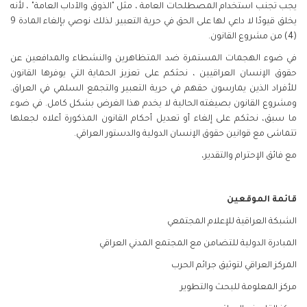
يجب تجنب استخدام المصطلحات العامة ، مثل "الذوق والآداب العامة" ، لأنه
يخلق قيودًا لا داعي لها على الحق في حرية التعبير. لذلك نوصي بإلغاء المادة 9
(4) من مشروع القانون.
في ضوء الهجمات المستمرة ضد المتظاهرين والنشطاء والمدافعين عن
حقوق الإنسان العراقيين ، نحثكم على تعزيز الحماية التي يوفرها القانون
للأفراد الذين يمارسون حقهم في حرية التعبير والتجمع السلمي في العراق.
ومشروع القانون بصيغته الحالية لا يخدم هذا الغرض بشكل كامل. في ضوء
ما سبق، نحثكم على إلغاء أو تعديل أحكام القانون المذكورة أعلاه لجعلها
تتماشى مع قوانين حقوق الإنسان الدولية والدستور العراقي.
مع فائق الإحترام والتقدير،
قائمة الموقعين
الشبكة العراقية للإعلام المجتمعي
المبادرة الدولية للتضامن مع المجتمع المدني العراقي
المركز العراقي لتوثيق جرائم الحرب
مركز المعلومة للبحث والتطوير