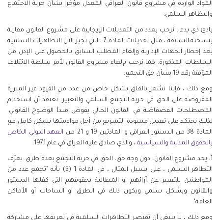
المواد الواردة في مشروع قانون العراقي المعدل مؤخراً بشأن حرية الاجتماع
والتظاهر السلمي.
بادئ ذي بدء ، نرحب بعدد من التعديلات الإيجابية على مشروع القانون مقارنة
بنسخته السابقة ، مثل تعديلات المادة 7 ، التي تجيز الآن التظاهرات السلمية
بعد إخطار الجهات الإدارية وإلغاء المطلب السابق بالحصول على الإذن من
السلطات المذكورة. كما نرحب بإلغاء مشروع القانون لأمر سلطة الائتلاف
المؤقتة رقم 19 بشأن حق التجمع.
ومع ذلك ، فإننا نشعر بالقلق بشكل خاص من عدد من القيود غير المبررة
المفروضة على الحق في حرية التجمع السلمي والتعبير. نعتقد أن استخدام
المصطلحات الفضفاضة في القانون الحالي يقوض مبدأ الوضوح القانوني.
لذلك نحثكم على تعديل مسودة التشريع من أجل مواءمتها بشكل كامل مع
المادة 38 من الدستور العراقي و المادتين 19 و 21 من
العهد
الدولي
الخاص
بالحقوق
المدنية
والسياسية
، والذي صادق عليه العراق في عام 1971.
1. يحد مشروع القانون، دون وجه حق، الحق في حرية التجمع بعدة طرق. يعرّف
التظاهر السلمي ، على سبيل المثال ، في المادة 1 (5) بأنه "تجمع عدد من
المواطنين للتعبير عن آرائهم او المطالبة بحقوقهم التي كفلها الدستور
والقانون وبشكل سلمي ويكون ذلك في الطرق او الساحات أو الأماكن
العامة".
ومع ذلك ، لا ينبغي أن تقتصر التظاهرات السلمية في تعريفها على مشاركة