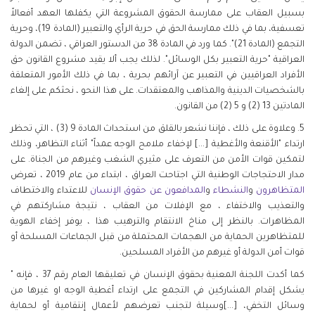
بسبيل العقاب على ممارسة الحقوق المشروعة التي يكفلها العهد أفعالاً
تعسفية، بما في ذلك ممارسة الحق في حرية الرأي والتعبير (المادة 19)، وحرية
التجمع (المادة 21)". كما ورد في المادة 38 من الدستور العراقي ، تضمن الدولة
العراقية "حرية التعبير بكل الوسائل". لذلك يجب ألا يقيد مشروع القانون حق
الأفراد العراقيين في التعبير عن آرائهم بحرية ، بما في ذلك الأمور المتعلقة
بالشخصيات الدينية والمذاهب والمعتقدات. على هذا النحو ، نحثكم على إلغاء
المادتين 13 (2) و 5 (2) من القانون.
5. وعلاوة على ذلك ، فإننا نشعر بالقلق من استحداث المادة 9 (3) ، التي تحظر
ارتداء "الأقنعة والأغطية [...] لإخفاء ملامح الوجه عمداً" أثناء التظاهر، وذلك
لتمكين قوات الأمن من التعرف على مثيري الشغب وغيرهم من الجناة. على
مدار الاحتجاجات الوطنية التي اجتاحت العراق ، ابتداء من عام 2019 ، تعرض
المتظاهرون
و
النشطاء
و
المدافعون
عن
حقوق
الإنسان
للاعتداء والاختطاف
والتعذيب والاختفاء ، مع الإفلات من العقاب ، نتيجة مشاركتهم في
المظاهرات. بالنظر إلى مناخ الانتقام والترهيب هذا ، يوفر إخفاء الهوية
للمتظاهرين الحماية من الهجمات المحتملة من قبل الجماعات المسلحة أو
قوات أمن الدولة أو غيرهم من الأفراد المسلحين.
كما أكدت اللجنة المعنية بحقوق الإنسان في تعليقها العام رقم 37 ، فإنه "
يشكل إقدام المشاركين في التجمع على ارتداء أغطية الوجه او غيرها من
وسائل التخفي، [...]وسيلة لتجنب تعرضهم لأعمال إنتقامية أو لحماية