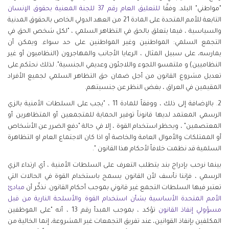
"مواطني" البلد. وفقًا
للتعليق
العام
رقم
37
للجنة
المعنية
بحقوق
الإنسان
التابعة للأمم المتحدة على المادة 21 من العهد الدولي الخاص بالحقوق المدنية
والسياسية ، فيما يتعلق بالحق في التظاهر السلمي ، "لكل شخص الحق في
التجمع السلمي: المواطنين وغير المواطنين على حد سواء. ويمكن أن
يمارسه، على سبيل المثال ، الرعايا الأجانب والمهاجرون (النظاميون أو غير
النظاميين) و ملتمسو اللجوء واللاجئون وعديمي الجنسية". لذلك نحثكم على
تعديل مشروع القانون من أجل ضمان حق التظاهر السلمي لجميع الأفراد
المقيمين في العراق ، بغض النظر عن جنسيتهم.
2. بالإضافة إلى ذلك ، ووفقاً للمادة 11 ، "يجب على السلطات الأمنية بالزي
الرسمي المعتمد لديها قانوناً توفير الحماية للمتجمعين أو المتظاهرين أو
المعتصمين" ، ويحظر استخدام القوة ، إلا في حالة "دفع الضرر عن الأشخاص
أو الممتلكات والأموال العامة والخاصة أو اذا كان الاجتماع العام او التظاهرة
السلمية قد نظمت خلافاً لأحكام هذا القانون ".
بينما نرحب بإدراج بند يتطلب التعرف على السلطات الأمنية ، أي ارتداء الزي
الرسمي ، فإننا نأسف لأن القانون يسمح باستخدام القوة في الحالات التي
تعتبر فيها السلطات التجمع غير قانوني بموجب أحكام القانون. نذكّر أن
مبادئ
الأمم
المتحدة
الأساسية
بشأن
استخدام
القوة
والأسلحة
النارية
من
قبل
مسؤولي
إنفاذ
القانون
تؤكد ، بموجب المبدأ رقم 13 ، أنه "على الموظفين
المكلفين بإنفاذ القوانين، عند تفريق التجمعات غير المشروعة، إنما الخالية من