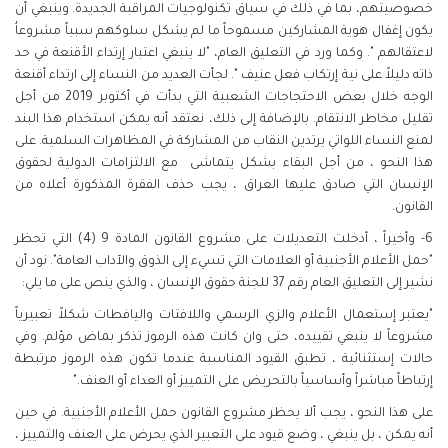
خصوصيتهم، بما في ذلك في سياق تكنولوجيات المراقبة الجديدة. وينبغي أن
يكون إغفال هوية المشاركين مسموحاً ما لم يشكل سلوكهم سبباً مشروعاُ
لاعتقالهم ". وكما ورد في التعليق العام، "لا ينبغي اعتبار إرتداء الأقنعة في حد
ذاته دليلاً على نية إرتكاب فعل عنيف ". لجأت العديد من النساء إلى ارتداء أقنعة
الوجه خلال بعض الاحتجاجات الشعبية التي بدأت في أكتوبر 2019 من أجل
تقليل مخاطر الانتقام. بالإضافة إلى ذلك، نعتقد أنه يمكن استخدام هذا البند
لمنع النساء اللواتي يرتدين النقاب من المشاركة في المظاهرات السلمية. على
هذا النحو ، من أجل البقاء بشكل يتماشى مع الالتزامات الدولية لحقوق
الإنسان التي صادق عليها العراق ، يجب حذف الفقرة المذكورة أعلاه من
القانون.
6- وأخيراً ، أدخلت التعديلات على مشروع القانون المادة 9 (4) التي تحظر
"حمل الأعلام الأجنبية أو العلامات التي تسيء إلى الذوق والآداب العامة". نود أن
نشير إلى التعليق العام رقم 37 للجنة حقوق الإنسان ، والذي ينص على ما يلي:
"يعتبر إستعمال الأعلام والزي الرسمي واللافتات واليافطات شكلاً تعبيرياً
مشروعاً لا ينبغي تقييده، حتى وان كانت هذه الرموز تذكر بماض مؤلم. وفي
حالات إستثنائية ، تطبق القيود المناسبة عندما تكون هذه الرموز مرتبطة
إرتباطاً مباشراً وأساسياً بالتحريض على التمييز أو العداء أو العنف."
على هذا النحو ، يجب ألا يحظر مشروع القانون حمل الأعلام الأجنبية. في حين
أنه يمكن ، بل ينبغي ، وضع قيود على التعبير الذي يحرض على العنف والتمييز ،