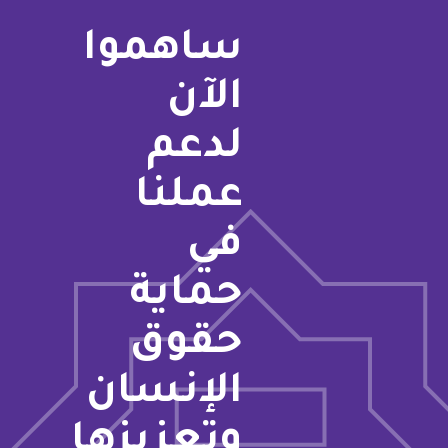
ساهموا
الآن
لدعم
عملنا
في
حماية
حقوق
الإنسان
وتعزيزها