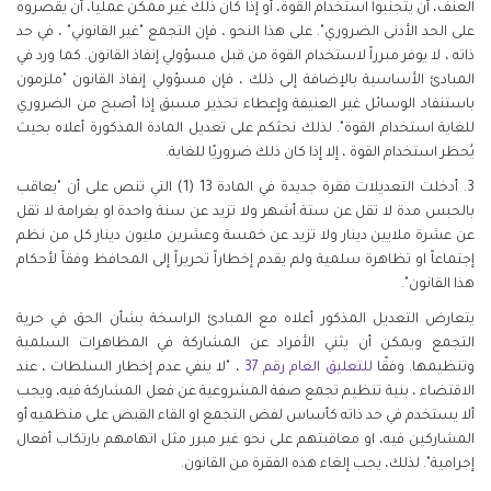
العنف، أن يتجنبوا استخدام القوة، أو إذا كان ذلك غير ممكن عملياً، أن يقصروه
على الحد الأدنى الضروري". على هذا النحو ، فإن التجمع "غير القانوني" ، في حد
ذاته ، لا يوفر مبرراً لاستخدام القوة من قبل مسؤولي إنفاذ القانون. كما ورد في
المبادئ الأساسية بالإضافة إلى ذلك ، فإن مسؤولي إنفاذ القانون "ملزمون
باستنفاد الوسائل غير العنيفة وإعطاء تحذير مسبق إذا أصبح من الضروري
للغاية استخدام القوة". لذلك نحثكم على تعديل المادة المذكورة أعلاه بحيث
يُحظر استخدام القوة ، إلا إذا كان ذلك ضروريًا للغاية.
3. أدخلت التعديلات فقرة جديدة في المادة 13 (1) التي تنص على أن "يعاقب
بالحبس مدة لا تقل عن ستة أشهر ولا تزيد عن سنة واحدة او بغرامة لا تقل
عن عشرة ملايين دينار ولا تزيد عن خمسة وعشرين مليون دينار كل من نظم
إجتماعاً او تظاهرة سلمية ولم يقدم إخطاراً تحريراً إلى المحافظ وفقاً لأحكام
هذا القانون".
يتعارض التعديل المذكور أعلاه مع المبادئ الراسخة بشأن الحق في حرية
التجمع ويمكن أن يثني الأفراد عن المشاركة في المظاهرات السلمية
وتنظيمها. وفقًا
للتعليق
العام
رقم
37
، "لا ينفي عدم إخطار السلطات ، عند
الاقتضاء ، بنية تنظيم تجمع صفة المشروعية عن فعل المشاركة فيه، ويجب
ألا يستخدم في حد ذاته كأساس لفض التجمع او القاء القبض على منظميه أو
المشاركين فيه، او معاقبتهم على نحو غير مبرر مثل اتهامهم بارتكاب أفعال
إجرامية". لذلك، يجب إلغاء هذه الفقرة من القانون.