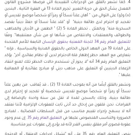
4. كما نشعر بالقلق من الإجراءات التقييدية التي فرضها مشروع القانون
المعدل بشأن الحق في حرية التعبير. تجرم المادة 13 في الفقرة الثانية ، البندين
(ه) و(و) على التوالي من: " أهان علناً نسكاً أو رمزاً أو شخصاُ موضع تقديس أو
تمجيد او احترام لدى طائفة دينية" أو "قلد علناً نسكاً او حفلاً دينياً بقصد
السخرية منه". وبالمثل ، تحظر المادة 5 (2) " الطعن في الأديان والمذاهب
والطوائف والمعتقدات والانتقاص من شأنها او من شأن معتنقيها". وفقًا
للتعليق
العام
رقم
34
للجنة
المعنية
بحقوق
الإنسان
التابعة للأمم المتحدة
على المادة 19 من العهد الدولي الخاص بالحقوق المدنية والسياسية ، فإنه "
يتعارض مع العهد حظر إظهار قلة الاحترام لدين أو نظام عقائدي آخر". يؤكد
التعليق العام رقم 34 أنه "لا يجوز أن تستخدم حالات الحظر تلك لمنع انتقاد
الزعماء الدينيين أو التعليق على مذهب ديني أو مبادئ عقائدية أو المعاقبة
عليها ".
ونشعر بالقلق أيضًا من أنه بموجب المادة 13 (2) ، قد يُعاقب من يهين علناً
نسكاً أو رمزأً او شخصاً موضع تقديس شخصية أو تمجيد او إحترام لدى
طائفة دينية، وذلك بالسجن لمدة لا تقل عن سنة واحدة بالإضافة إلى
الغرامات. نحن قلقون من إدخال حد أدنى ثابت للعقوبات الإلزامية لأننا نعتقد
أنه لا يسمح بإجراء تقييم مناسب من قبل السلطات القضائية ، لمبادئ
الضرورة والتناسب المنصوص عليها في
التعليق
العام
رقم
35
. إن عدم وجود
عقوبة قصوى أمر مقلق بنفس القدر لأنه قد يؤدي إلى عقوبات غير متناسبة.
ينص التعليق العام رقم 35 على أنه "تشكل إجراءات الاعتقال أو الاحتجاز