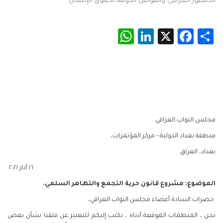
الدستور العراقي والقوانين الدولية لحقوق الإنسان.
WhatsApp
LinkedIn
Facebook
X
Share
مجلس النواب العراقي
منطقة بغداد الدولية - مركز المؤتمرات،
بغداد، العراق.
١٦ آذار ٢٠٢١
الموضوع: مشروع قانون حرية التجمع والتظاهر السلمي.
حضرات السادة أعضاء مجلس النواب العراقي،
نحن ، المنظمات الموقعة أدناه ، نكتب إليكم للتعبير عن قلقنا بشأن بعض