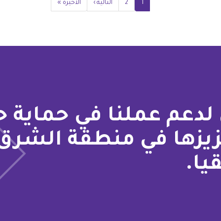
1
2
Current
الصفحة
Next
التالية ›
Last
الأخيرة »
page
page
page
لدعم عملنا في حماية 
زيزها في منطقة الشرق
يا.