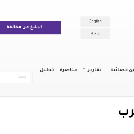
English
الإبلاغ عن مخالفة
عربية
ى قضائية
تقارير
مناصرة
تحليل
بحث
chercher
التقارير السنوية
التقارير
رب