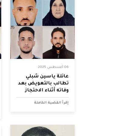
فلسطين
قطر
السعودية
السودان
06 أغسطس 2025
سوريا
عائلة ياسين شبلي
تطالب بالتعويض بعد
وفاته أثناء الاحتجاز
تونس
إقرأ القضية الكاملة
الإمارات
اليمن