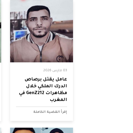
شواغر
مصر
اتصل بنا
العراق
الأردن
الكويت
03 مارس 2026
لبنان
عامل يقتل برصاص
الدرك الملكي خلال
ليبيا
مظاهرات GenZ212 في
المغرب
موريتانيا
إقرأ القضية الكاملة
المغرب
عمان