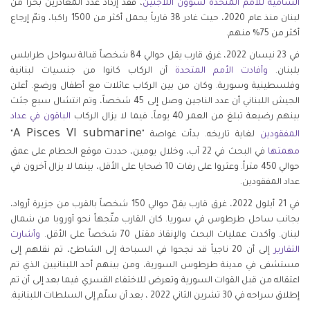
السامية
للأمم
المتحدة
لشؤون
اللاجئين
، فقد إزداد عدد المغادرين بحراً من
لبنان منذ عام 2020، حيث غادر 38 قارباً يحمل أكثر من 1500 راكبا، وتمّ إرجاع
أكثر من 75% منهم.
في 23 نيسان 2022، غرق قارب يقل حوالي 84 شخصاً قبالة سواحل طرابلس
بلبنان.
وأفادت
الأمم
المتحدة
أن الركاب كانوا من جنسيات لبنانية
وفلسطينية وسورية. وكان من بين الركاب عائلات مع أطفال ورضع. أعلن
الجيش اللبناني أن عدد الناجين وصل إلى 45 شخصاً، وتم انتشال سبع جثث
بينهم رضيعة تبلغ من العمر 40 يوماً، فيما لا يزال الركاب
الباقون
في
عداد
A Pisces VI submarine
المفقودين
لغاية تاريخه. بدأت غواصة "
"
مهمتها
في البحث في 22 آب، وخلال يومين، حددت موقع الحطام على عمق
حوالي 450 متراً. وعثروا على رفات 10 ضحايا على الأقل، بينما لا يزال آخرون في
عداد المفقودين.
في 21 أيلول 2022، غرق قارب يقلّ حوالي 150 شخصاً بالقرب من جزيرة أرواد،
بجانب ساحل طرطوس في سوريا. كان القارب متّجهاً نحو أوروبا من شمال
لبنان. وأكدت عمليات البحث والإنقاذ مقتل 70 شخصاً على الأقل.
وأشارت
التقارير
إلى أن 20 ناجياً قد نجحوا في السباحة إلى الشاطئ، تم نقلهم إلى
مستشفى في مدينة طرطوس السورية، ومن بينهم أحد اللبنانيين الذي تم
اعتقاله من قبل القوات السورية وتعرض للاختفاء القسري فيما بعد إلى أن تم
إطلاق سراحه في 30 تشرين الثاني 2022 ، بعد أن سلّم إلى السلطات اللبنانية.