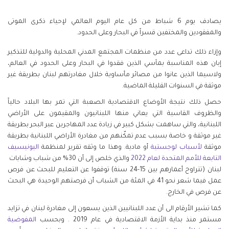
يصادف يوم 6 شباط من كل عام اليوم العالمي لإحياء ذكرى الموتى
والمفقودين والمختفين قسراً في البحار وعلى الحدود.
وإزاء ذلك تداعى عدد من منظمات المجتمع المدني المحلية والدولية للتذكير
إبان هذه المناسبة بمآسي الذين فقدوا في البحار وعلى الحدود في العالم،
ولاسيما الذين عانوا من مصائر مأساوية خلال مغادرتهم لبنان بطريقة غير
موثقة في السنوات القليلة الماضية.
حصل ذلك نتيجة الأوضاع الاقتصادية الصعبة التي تمر بها البلاد حالياً
والظروف القاسية التي يعاني منها اللبنانيون والمقيمون على الأراضي
اللبنانية، والتي ساهمت بشكل كبير في زيادة عدد المهاجرين عبر البحر بطريقة
غير موثقة و خاصة بسبب عدم تمكّنهم من مغادرة الأراضي اللبنانية بطريقة
موثقة
لأسباب
لوجستية
أو مادية. وهذا ما وثقه تقرير لمنظمة
اليونيسيف
التابعة
للأمم
المتحدة
لعام
2022
والذي خلص إلى أن 30% من شباب وشابات
لبنان (تتراوح أعمارهم بين 15-24 سنة) توقفوا عن التعليم للبحث عن فرص
عمل فيما شعر نحو 41 في المئة من الشباب أن فرصتهم الوحيدة هي البحث
عن فرص في الخارج.
كما تشير الأرقام الى أن عدد اللبنانيين الذين يسعون إلى مغادرة لبنان في تزايد
مستمر منذ بداية الأزمة الاقتصادية في عام 2019 . وبحسب
المفوضية