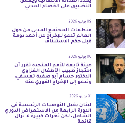
يهدد العدالة الانتقالية ويعمق
التضييق على الفضاء المدني
09 يوليو 2026
منظمات المجتمع المدني من حول
العالم تدعو للإفراج عن أحمد دومة
قبل حكم الاستئناف
06 يوليو 2026
هيئة تابعة للأمم المتحدة تقرر أن
احتجاز طبيب الأطفال الغزاوي
الدكتور حسام أبو صفية تعسفي،
وتدعو إلى الإفراج الفوري عنه
01 يوليو 2026
لبنان يقبل التوصيات الرئيسية في
الدورة الرابعة من الاستعراض الدوري
الشامل، لكن ثغرات كبيرة لا تزال
قائمة