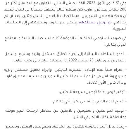
وفي 31 كانون الأول 2022، أنقذ الجيش اللبناني بالتعاون مع اليونيفيل أكثر من
200 مهاجر بعد غرق قارب كان يقلهم قبالة منطقة سلعاتا في لبنان، يُعتقد
أن معظمهم من السوريين، فيما تحدثت أنباء عن انتشال جثتين. بعد أن تم
إنقاذهم،
تم
ترحيل
معظمهم
بشكل غير قانوني وتسليمهم إلى السلطات
السورية.
في ضوء ذلك، توصي المنظمات الموقعة أدناه السلطات اللبنانية والمجتمع
الدولي بما يلي:
- ندعو السلطات اللبنانية إلى إجراء تحقيق مستقل ونزيه وسريع وشامل
وفعال في غرق قارب 23 نيسان 2022، و استعادة رفات باقي ركاب القارب،
- احترام مبدأ عدم الإعادة القسرية للاجئين، وإجراء تحقيق مستقل ونزيه
وسريع وشامل في مزاعم تسليم اللاجئين السوريين ولا سيما بعد غرق قارب
يوم 31 كانون الأول 2022،
- توفير فرص إعادة توطين سريعة للاجئين،
- تقديم الدعم الطبي والنفسي لمن يتم إنقاذهم،
- توعية المواطنين والمقيمين واللاجئين من مخاطر الرحلات الغير موثقة،
وملاحقة شبكات الاتجار في البشر،
- إيجاد بدائل آمنة وقانونية للهجرة غير الموثقة، ودعم سبل العيش وتحسين