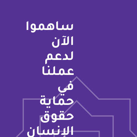
ساهموا
الآن
لدعم
عملنا
في
حماية
حقوق
الإنسان