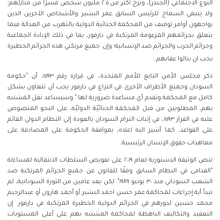
النوع الاجتماعي (الجندر)، ونزح أكثر من ٢.٥ مليون شخص قسرًا من منازلهم؛
ولا ينبغي السماح للرئيس السابق عمر البشير والأشخاص الآخرين الذين
يواجهون أوامر توقيف من المحكمة الجنائية الدولية بالتهرب من العدالة فيما
يتعلق بجرائمهم المزعومة المرتكبة في دارفور، بما في ذلك الإبادة الجماعية
وجرائم الحرب والجرائم ضد الإنسانية؛ وإن جميع مرتكبي هذه الجرائم الخطيرة
.
يجب ان ينالوا عقابهم
ذكر مجلس الأمن التابع للأمم المتحدة، في قراره رقم ١٥٩٣، أن "حكومة
السودان وجميع الأطراف الأخرى في النزاع في دارفور يجب أن تتعاون بشكل
كامل مع المحكمة وتقدم أي مساعدة ضرورية لها." وسيساعد نقل المشتبه
بهم، المطلوبين من قبل المحكمة الجنائيّة الدوليّة، على النحو المنصوص
عليه في القرار ١٥٩٣، في إثبات التزام السودان بالعودة إلى النظام الدولي القائم
على القواعد، كما أشير اليه اعلاه، بموافقة الحكومة على المصادقة على
.
معاهدات حقوق الإنسان الرئيسية
تنص الوثيقة الدستورية لعام ٢٠١٩ على تفويض السلطات الانتقالية لمساءلة
"القدامى في النظام السابق وفقًا للقانون عن جميع الجرائم المرتكبة ضد
الشعب السوداني منذ ٣٠ يونيو ١٩٨٩". لكن بعد عامين من الثورة السودانية، لم
تبدأ أية إجراءات لمحاكمة عمر حسن احمد البشير أو أحمد هارون أو عبدالرحيم
محمد حسين لدورهم في الجرائم الدولية الخطيرة المرتكبة في دارفور. إن
التعقيد والتكاليف الباهظة لمحاكمة المشتبه بهم على أعلى المستويات