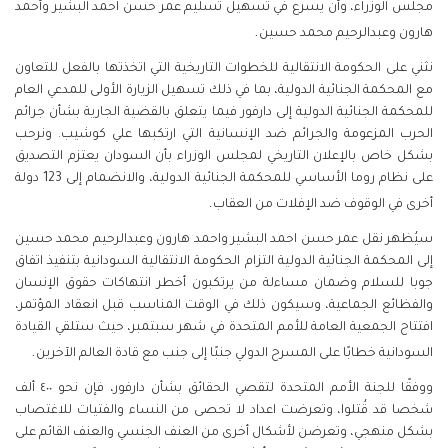
مجلس الوزراء، وأن يسرع في تسهيل تسليم عمر حسن احمد البشير وأحمد
.
هارون وعبدالرحيم محمد حسين
نثني على الحكومة الانتقالية للخطوات التاريخية التي اتخذتها بالفعل للتعاون
مع المحكمة الجنائية الدولية، بما في ذلك تسهيل الزيارة الأولى للمدعي العام
للمحكمة الجنائية الدولية إلى دارفور فيما يتعلق بالقضية الجارية بشأن جرائم
الحرب المزعومة والجرائم ضد الإنسانية التي ارتكبها علي كوشيب. ونرحب
بشكل خاص بالإعلان التاريخي لمجلس الوزراء بأن السودان يعتزم التصديق
على نظام روما الأساسي للمحكمة الجنائية الدولية، والانضمام إلى 123 دولة
.
أخرى في الوقوف ضد الإفلات من العقاب
سيُظهر نقل عمر حسن احمد البشير واحمد هارون وعبدالرحيم محمد حسين
إلى المحكمة الجنائية الدولية التزام الحكومة الانتقالية السودانية بتنفيذ اتفاق
جوبا للسلام وضمان مساءلة من يرتكبون أخطر انتهاكات حقوق الإنسان
والفظائع الجماعية، وسيكون ذلك في الوقت المناسب قبل انعقاد المؤتمر،
افتتاح الجمعية العامة للأمم المتحدة في شهر سبتمبر، حيث ستلقي القيادة
.
السودانية خطابًا على المسرح الدولي جنبًا إلى جنب مع قادة العالم الآخرين
ووفقًا للجنة الأمم المتحدة لتقصي الحقائق بشأن دارفور، فإن نحو ٤٠٠ ألف
شخصا قد قُتلوا، وتعرضت اعداد لا تحصى من النساء والفتيات للاغتصاب
بشكل منهجي، وتعرضن لأشكال أخرى من العنف الجنسي والعنف القائم على