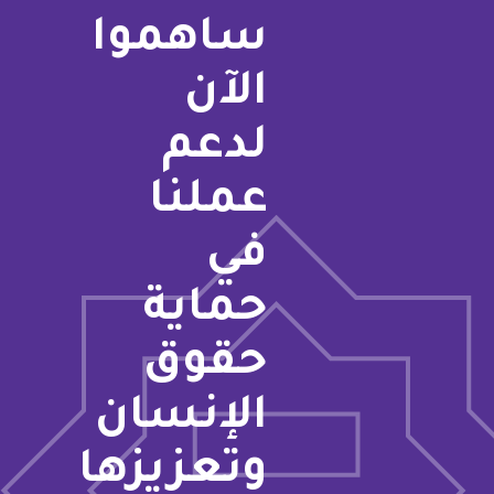
ساهموا
الآن
لدعم
عملنا
في
حماية
حقوق
الإنسان
وتعزيزها