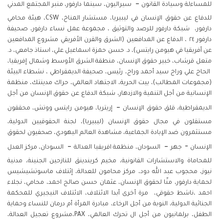
–
للمساءلة وسيادة القانون
سيراليون، سينما دارفور، منبر المجتمع المدني
للدفاع عن حقوق الإنسان في ليبيريا، مستشار المناخ، CSW، هيئة محامي
دارفور، شبكة دارفور للرصد والتوثيق ، مجموعة عمل نساء دارفور، صحيفة
دارفور ٢٤ ، الدفاع عن المدافعين (الشرق والقرن الأفريقي مشروع المدافعين
عن أفريقيا في هيومن رايتس)، د. حسن حمزة اسماعيل علي، استاذ جامعي، د.
متعل قرشاب، خبير حقوق الإنسان، منطقة الشرق الأوسط وشمال إفريقيا،
الحاج علي وراج سيد أحمد وراج، رئيس، صحيفة الديمقراطي ، نشطاء البيئة
(مجموعات المطالب)، بيت الحرية، الاجتهاد العالمي، حراك مدينتك، منظمة
الإنسانية من أجل التنمية والازدهار، شبكة الدفاع عن حقوق الإنسان من أجل
–
الديمقراطية، قلق حقوق الإنسان
إريتريا، هيومن رايتس ووتش، محققون
مستقلون في مجال حقوق الإنسان (ليبيريا)، لجنة الحقوقيين الدولية،
مستثمرون ضد الإبادة الجماعية، مشاهدة العالم اليهودي، صحفيون لحقوق
–
–
-
الإنسان
جهر
السودان، منظمة افريقيا العدالة
السودان، مركز العدل
للمحاماة والاستشارات القانونية، مخيم كريندينق للنازحين الجنينة، مدنية
نيوز، محجوب عبد الله دود، مركز محامون للعدالة، إئتلاف ماسوتشيشيس
لحماية دارفور، منّا لحقوق الإنسان، عثمان حسن صالح احمد، محامي، نجلاء
احمد ،ناشط حقوقي، مرة أخرى أبدا الائتلاف، الائتلاف النيجيري للمحكمة
الجنائية الدولية، النوبة من أجل الرخاء، مبادرة المرأة أم درمان للنساء وحماية
الطفل، برلمانيون من أجل ال تحرك العالمي، PAX،مشروع تعجيل العدالة،