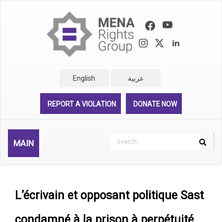
Skip
to
main
content
English
عربية
REPORT A VIOLATION
DONATE NOW
Search
MAIN
Search
Rechercher
L’écrivain et opposant politique Sast
condamné à la prison à perpétuité