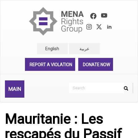
Skip
to
main
content
English
عربية
REPORT A VIOLATION
DONATE NOW
Search
MAIN
Search
Rechercher
Mauritanie : Les
rescapés du Passif