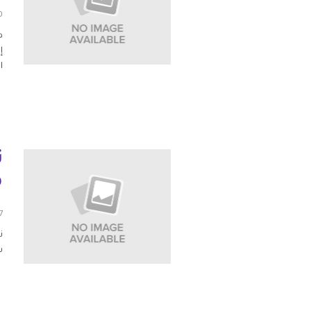
20 ي
فلسطين
إ
ا
قطر
السعودية
السودان
ت
سوريا
م
تونس
17 أبر
ن
الإمارات
س
اليمن