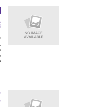
شواغر
مصر
إ
اتصل بنا
العراق
ت
الأردن
09 س
الكويت
ط
لبنان
Africa
ليبيا
موريتانيا
م
المغرب
م
عمان