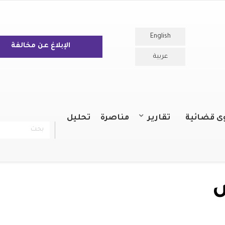
English
الإبلاغ عن مخالفة
عربية
ى قضائية
تقارير
مناصرة
تحليل
بحث
chercher
التقارير السنوية
التقارير
س