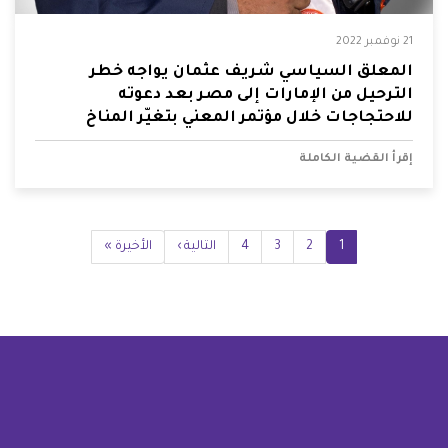
21 نوفمبر 2022
المعلق السياسي شريف عثمان يواجه خطر
الترحيل من الإمارات إلى مصر بعد دعوته
للاحتجاجات خلال مؤتمر المعني بتغيّر المناخ
إقرأ القضية الكاملة
Pagination
1
2
Current
3
الصفحة
4
الصفحة
الصفحة
Next
التالية ›
Last
الأخيرة »
page
page
page