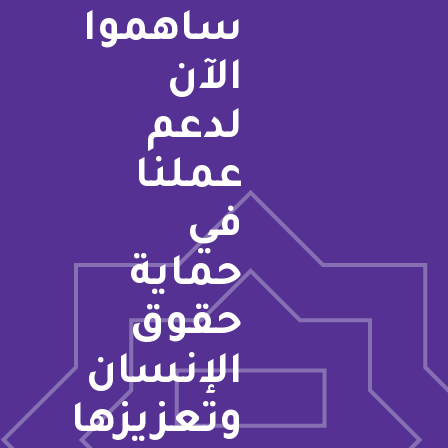
ساهموا
الآن
لدعم
عملنا
في
حماية
حقوق
الإنسان
وتعزيزها