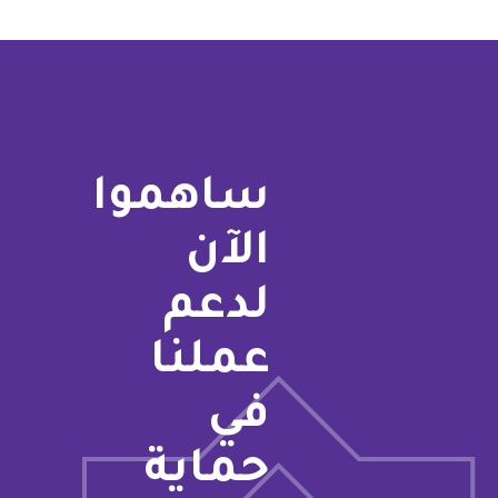
ساهموا
الآن
لدعم
عملنا
في
حماية