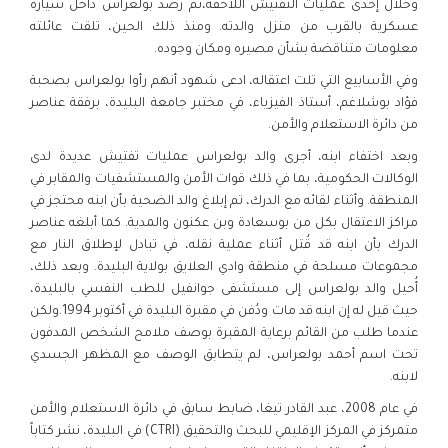
وخلال إحدى عمليات التفتيش اللاحقة،تم رصد بولعراس داخل سيارة
عسكرية بالقرب من منزل والدته. ومنذ ذلك الحين، تلقت عائلته
معلومات متناقضة بشأن مصيره ومكان وجوده.
وفي الأسابيع التي تلت اعتقاله، ادعى شهود أنهم رأوا بولعراس بصحبة
فؤاد بوشلاغم، أستاذ الفيزياء، في مختبر جامعة البليدة، برفقة عناصر
من دائرة الاستعلام والأمن.
وبعد اختفاء ابنه، أجرى والد بولعراس عمليات تفتيش عديدة لدى
الوكالات الحكومية، بما في ذلك قوات الأمن والمستشفيات والمقابر في
المنطقة. وأثناء لقائه مع الدرك، تم إبلاغ والد الضحية بأن ابنه محتجز في
مراكز الاعتقال بكل من بوسعادة وبن عكنون والمدية. كما أبلغه عناصر
الدرك بأن ابنه قد قُتل أثناء عملية نقله، في تبادل لإطلاق النار مع
مجموعات مسلحة في منطقة وادي العلايق بولاية البليدة. وبعد ذلك،
أُحيل والد بولعراس إلى مستشفى جوانفيل للطب النفسي بالبليدة،
حيث قيل له إن ابنه قد مات ودُفن في مقبرة البليدة في أكتوبر 1994.ولكن
عندما طلب من القائم برعاية المقبرة بوصف ملامح الشخص المدفون
تحت اسم أحمد بولعراس، لم يتطابق الوصف مع المظهر الجسدي
لابنه.
في عام 2008، عبد القادر تيغا، ضابط سابق في دائرة الاستعلام والأمن
متمركز في المركز الإقليمي للبحث والتحقيق (CTRI) في البليدة، نشر كتاباً