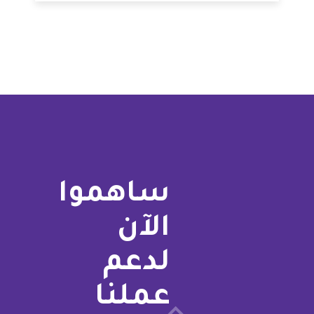
ساهموا
الآن
لدعم
عملنا