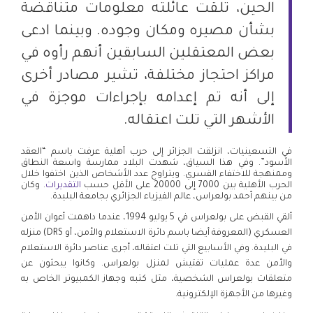
الحين، تلقت عائلته معلومات متناقضة
بشأن مصيره ومكان وجوده. وبينما ادعى
بعض المعتقلين السابقين أنهم رأوه في
مراكز احتجاز مختلفة، تشير مصادر أخرى
إلى أنه تم إعدامه بإجراءات موجزة في
الأشهر التي تلت اعتقاله.
في التسعينيات، انزلقت الجزائر إلى حرب أهلية عرفت باسم “العقد
الأسود”. وفي هذا السياق، شهدت البلاد ممارسة واسعة النطاق
وممنهجة للاختفاء القسري. ويتراوح عدد الأشخاص الذين اختفوا خلال
الحرب الأهلية بين 7000 إلى 20000 على الأقل حسب
التقديرات
. وكان
من بينهم أحمد بولعراس، عالم الفيزياء الجزائري بجامعة البليدة.
ألقي القبض على بولعراس في 5 يوليو 1994، عندما داهمت أعوان الأمن
العسكري (المعروفة أيضا باسم دائرة الاستعلام والأمن، أو DRS) منزله
في البليدة. وفي الأسابيع التي تلت اعتقاله، أجرى عناصر دائرة الاستعلام
والأمن عدة عمليات تفتيش لمنزل بولعراس. وكانوا يبحثون عن
متعلقات بولعراس الشخصية، مثل كتبه وجهاز الكمبيوتر الخاص به
وغيرها من الأجهزة الإلكترونية.