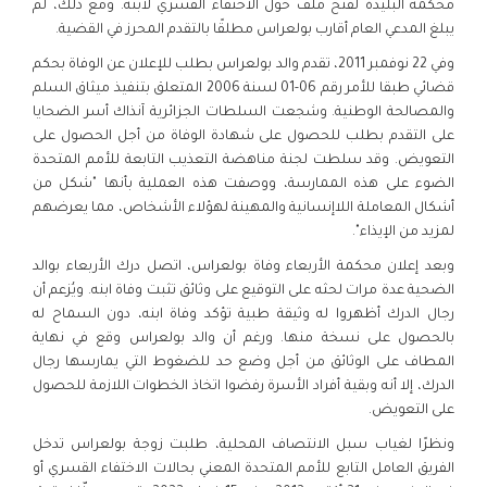
محكمة البليدة لفتح ملف حول الاختفاء القسري لابنه. ومع ذلك، لم
يبلغ المدعي العام أقارب بولعراس مطلقًا بالتقدم المحرز في القضية.
وفي 22 نوفمبر 2011، تقدم والد بولعراس بطلب للإعلان عن الوفاة بحكم
قضائي طبقا للأمر رقم 06-01 لسنة 2006 المتعلق بتنفيذ ميثاق السلم
والمصالحة الوطنية. وشجعت السلطات الجزائرية آنذاك أسر الضحايا
على التقدم بطلب للحصول على شهادة الوفاة من أجل الحصول على
التعويض. وقد سلطت لجنة مناهضة التعذيب التابعة للأمم المتحدة
الضوء على هذه الممارسة، ووصفت هذه العملية بأنها "شكل من
أشكال المعاملة اللاإنسانية والمهينة لهؤلاء الأشخاص، مما يعرضهم
لمزيد من الإيذاء".
وبعد إعلان محكمة الأربعاء وفاة بولعراس، اتصل درك الأربعاء بوالد
الضحية عدة مرات لحثه على التوقيع على وثائق تثبت وفاة ابنه. ويُزعم أن
رجال الدرك أظهروا له وثيقة طبية تؤكد وفاة ابنه، دون السماح له
بالحصول على نسخة منها. ورغم أن والد بولعراس وقع في نهاية
المطاف على الوثائق من أجل وضع حد للضغوط التي يمارسها رجال
الدرك، إلا أنه وبقية أفراد الأسرة رفضوا اتخاذ الخطوات اللازمة للحصول
على التعويض.
ونظرًا لغياب سبل الانتصاف المحلية، طلبت زوجة بولعراس تدخل
الفريق العامل التابع للأمم المتحدة المعني بحالات الاختفاء القسري أو