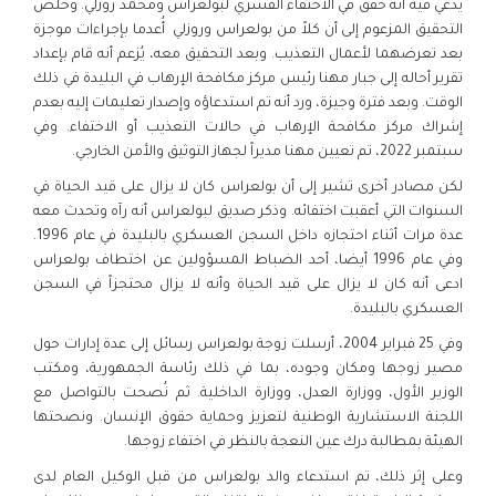
يدعي فيه أنه حقق في الاختفاء القسري لبولعراس ومحمد روزلي. وخلص
التحقيق المزعوم إلى أن كلاً من بولعراس وروزلي أُعدما بإجراءات موجزة
بعد تعرضهما لأعمال التعذيب. وبعد التحقيق معه، يُزعم أنه قام بإعداد
تقرير أحاله إلى جبار مهنا رئيس مركز مكافحة الإرهاب في البليدة في ذلك
الوقت. وبعد فترة وجيزة، ورد أنه تم استدعاؤه وإصدار تعليمات إليه بعدم
إشراك مركز مكافحة الإرهاب في حالات التعذيب أو الاختفاء. وفي
سبتمبر 2022، تم تعيين مهنا مديراً لجهاز التوثيق والأمن الخارجي.
لكن مصادر أخرى تشير إلى أن بولعراس كان لا يزال على قيد الحياة في
السنوات التي أعقبت اختفائه. وذكر صديق لبولعراس أنه رآه وتحدث معه
عدة مرات أثناء احتجازه داخل السجن العسكري بالبليدة في عام 1996.
وفي عام 1996 أيضا، أحد الضباط المسؤولين عن اختطاف بولعراس
ادعى أنه كان لا يزال على قيد الحياة وأنه لا يزال محتجزاً في السجن
العسكري بالبليدة.
وفي 25 فبراير 2004، أرسلت زوجة بولعراس رسائل إلى عدة إدارات حول
مصير زوجها ومكان وجوده، بما في ذلك رئاسة الجمهورية، ومكتب
الوزير الأول، ووزارة العدل، ووزارة الداخلية. ثم نُصحت بالتواصل مع
اللجنة الاستشارية الوطنية لتعزيز وحماية حقوق الإنسان. ونصحتها
الهيئة بمطالبة درك عين النعجة بالنظر في اختفاء زوجها.
وعلى إثر ذلك، تم استدعاء والد بولعراس من قبل الوكيل العام لدى