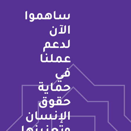
ساهموا
الآن
لدعم
عملنا
في
حماية
حقوق
الإنسان