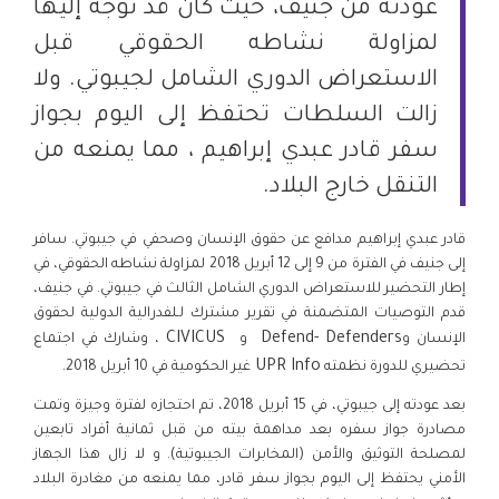
عودته من جنيف، حيث كان قد توجه إليها
لمزاولة نشاطه الحقوقي قبل
الاستعراض الدوري الشامل لجيبوتي. ولا
زالت السلطات تحتفظ إلى اليوم بجواز
سفر قادر عبدي إبراهيم ، مما يمنعه من
التنقل خارج البلاد.
قادر عبدي إبراهيم مدافع عن حقوق الإنسان وصحفي في جيبوتي. سافر
إلى جنيف في الفترة من 9 إلى 12 أبريل 2018 لمزاولة نشاطه الحقوقي، في
إطار التحضير للاستعراض الدوري الشامل الثالث في جيبوتي. في جنيف،
قدم التوصيات المتضمنة في تقرير مشترك لـلفدرالية الدولية لحقوق
CIVICUS
Defend- Defenders
الإنسان و
و
، وشارك في اجتماع
.
UPR Info
تحضيري للدورة نظمته
غير الحكومية في 10 أبريل 2018
بعد عودته إلى جيبوتي، في 15 أبريل 2018، تم احتجازه لفترة وجيزة وتمت
مصادرة جواز سفره بعد مداهمة بيته من قبل ثمانية أفراد تابعين
لمصلحة التوثيق والأمن (المخابرات الجيبوتية). و لا زال هذا الجهاز
الأمني يحتفظ إلى اليوم بجواز سفر قادر، مما يمنعه من مغادرة البلاد