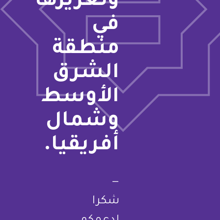
وتعزيزها
في
منطقة
الشرق
الأوسط
وشمال
أفريقيا.
—
شكرا