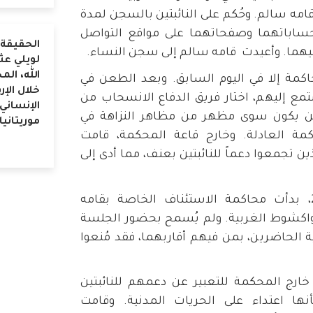
امه سالم. وحُكم على النائبتين بالسجن لمدة
حساباتهما وصفحاتهما على مواقع التواصل
الحقيقة 
ليهما. وأعيدت قامه سالم إلى سجن النساء.
لويلي عث
الله، الم
حاكمة إلا في اليوم السابق. وبعد الطعن في
خلال الإر
ع إليهم، اختار فريق الدفاع الانسحاب من
الإنساني
 لن يكون سوى مظهر من مظاهر النزاهة في
موريتانيا
كمة العادلة. وخارج قاعة المحكمة، قامت
 تجمعوا دعماً للنائبتين بعنف، مما أدى إلى
في الأول من يوليو عام 2026، بدأت محاكمة الاستئناف الخاصة بقامه
اكشوط الغربية. ولم يُسمح بحضور الجلسة
ة الحاضرين، بمن فيهم أقاربهما، فقد مُنعوا
ارج المحكمة للتعبير عن دعمهم للنائبتين
نها اعتداء على الحريات المدنية. وقامت