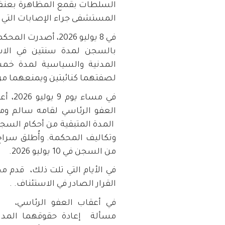
السلطات بقمع المظاهرة بعنف، 
المستشفى جراء الإصابات التي 
في 8 يوليو 2026، أ
بالسجن لمدة سنتين في الاس
المدنية والسياسية لمدة خمس
لصفتهما كنائبتين ويمنعهما من 
في مس
العفو الرئاسي لقامه سالم وم
المدة المتبقية من أحكام السجن
وتكاليف المحكمة. وأُطلق سراح 
من السجن في 10 يوليو 2026.
في الأيام التي تلت ذلك، قدم مح
القرار الصادر في الاستئناف. .
في أعقاب العفو الرئاسي، ث
مسألة إعادة حقوقهما المدن