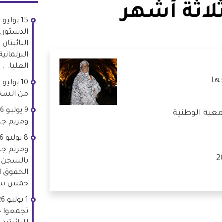
لاثة أشهر
الدستوري
النائبتان
البرلمان
العليا. .
ها
من السج
معية الوطنية
ومريم جن
ومريم جن
بالسجن ل
الحقوق ا
خمس سن
تجمعوا خ