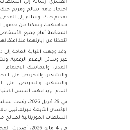
القسري رسالة إلى السلطات ال
احتجاز قامه سالم ومريم جنك
تقديم جنك وسالم إلى المدعي ا
محاميهما، وتمكنا من حضور ال
المحكمة أمام جميع الأشخاص الآخ
تتمكنا من زيارتهما منذ اعتقالهم
وقد وجهت النيابة العامة إلى دي
عبر وسائل الإعلام الرقمية، و
المدني والتماسك الاجتماعي عب
والتشهير، والتحريض على التجم
والتشهير، والتحريض على ال
العام. بإيداعهما الحبس الاحتي
في 29 أبريل 2026
الإنسان التابعة للبرلمانيين بالا
السلطات الموريتانية لصالح مر
في 4 مايو 2026، 