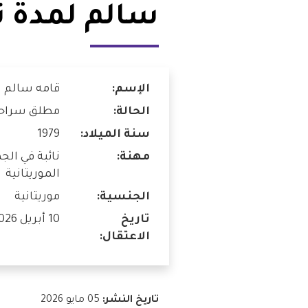
سالم لمدة ث
شواغر
مصر
اتصل بنا
العراق
الإسم:
قامه سالم
الأردن
الحالة:
مطلق سراح
الكويت
سنة الميلاد:
1979
مهنة:
نائبة في الج
لبنان
الموريتانية
الجنسية:
موريتانية
ليبيا
تاريخ
10 أبريل 2026
موريتانيا
الاعتقال:
المغرب
تاريخ النشر:
05 مايو 2026
عمان