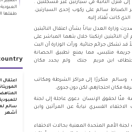
التمييز 
لى منزل النائبة في سيارتين غير مسجلتين .
العبودية،
ر الضباط سالم على ركوب إحدى السيارتين.
طفلها الب
لذي كانت تُقتاد إليه.
ت وزارة العدل بياناً بشأن اعتقال النائبتين
م أن النائبتين ارتكبتا خلال بثهما المباشر على
 قد تشكل جرائم جنائية. ورأت الوزارة أن البث
 جريمة متلبس، مما يمنع تطبيق الحصانة
country
ان اختطاف ابن مريم جنك ولم يحدد مكان
 وسالم متكررًا إلى مراكز الشرطة ومكاتب
اعتقال ال
الموريتان
رفة مكان احتجازهم، لكن دون جدوى.
المناهض
، رفعت منظمة منّا لحقوق الإنسان دعوى عاجلة إلى لجنة
للعبودية
 الاختفاء القسري نيابةً عن المرأتين وابن
سالم لمد
أشهر
ل/نيسان 2026، بعثت لجنة الأمم المتحدة المعنية بحالات الاختفاء