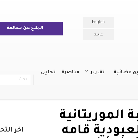
English
الإبلاغ عن مخالفة
عربية
ى قضائية
تقارير
مناصرة
تحليل
بحث
chercher
التقارير السنوية
التقارير
ة الموريتانية
عبودية قامه
آخر التح