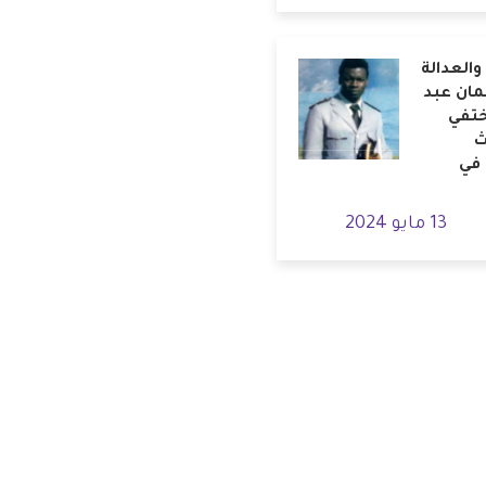
والعدالة
مان عبد
ختفي
ث
 في
13 مايو 2024