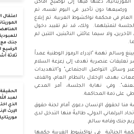
موريتانية، دعتها فيها إلى توضيح أماكن
 ورضيعها دون تأخير. في اليوم نفسه، تم
اعتقال ال
لعام في محكمة نواكشوط الغربية. تم إبلاغ
الموريتان
جلسة لتمثيلهما. ولك، قد تم تقييد دخول
المناهض
رين، ولا سيما عائلتي النائبتين، اللتين لم
للعبودية
ا.
جنك مع 
الرضيع ل
ينغ وسالم تهمة "ازدراء الرموز الوطنية عمداً
ثلاثة أش
نشر تعليقات عنصرية تهدف إلى زعزعة السلام
ر وسائل التواصل الاجتماعي" و"التهديدات
عات بهدف الإخلال بالنظام العام، والقذف
عنف". وفي نهاية الجلسة، أمر المدعي
الحقيقة 
اطي على ذمة المحاكمة.
لعبد الله
الذي اخت
، رفعت منظمة منا لحقوق الإنسان دعوى أمام لجنة حقوق
الإرث الإ
تحاد البرلماني الدولي، طالبةً منها التدخل لدى
موريتانيا
يم جنك وقامه سالم.
أصدرت المحكمة الجنائية في نواكشوط الغربية حكمها