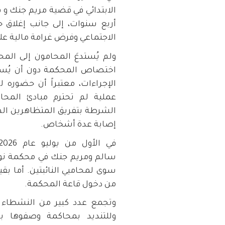
الابتدائي في قضية مريم جنك و ق
أربع سنوات، إلى جانب إغلاق 
الاجتماعي وفرض غرامة مالية ع
ولم يُستدعَ المحامون إلى الم
اختصاص المحكمة دون أن يُستم
الإجراءات، معتبراً أن حضوره
عملية لم تحترم مبادئ المحا
الشرطة بتفريق المتظاهرين الذين
إصابة عدة أشخاص.
سالم ومريم جنك في محكمة نو
سوى لمحاميي النائبتين. أما بقي
من دخول قاعة المحكمة.
وتجمع عدد كبير من النشطاء خ
وللتنديد بمحاكمة وصفوها بأ