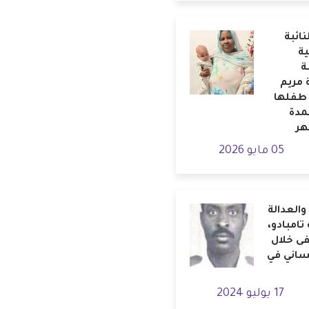
نائبة
ية
ة
 مريم
طفلها
مدة
هر
05 مايو 2026
والعدالة
 تامبادو،
فى خلال
نساني في
17 يوليو 2024