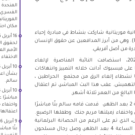
المتحدة ا
القسري ر
الموريتان
مكان احت
نية موريتانية شاركت بنشاط في مبادرة إحياء
الحركة المناهضة للعبودية (IRA). وهي من أبرز المدافعين عن حقوق الإنسان
لحقوق ال
رة من أصل أفريقي.
الأمم الم
الاختفاء
في مساء يوم 9 أبريل 2026، استضافت النائبة المناصرة لإلغاء
ا على فيسبوك أدانت خلاله التمييز وانتهاكات
بشأن اعت
ا نشطاء إلغاء الرق من مجتمع الحراطين ،
سالم.
التهميش. عقب هذا البث المباشر، تم اعتقال
لبالغ من العمر ثلاثة أشهر.
مباشرًا 
في 10 أبريل 2026، حوالي الساعة 2 بعد الظهر، قدمت قامه سالم بثًا مباشرًا
واختفاء م
اعتقالها 
واختفاء زميلتها مريم جنك وطفلها الرضيع.
الذي تم على الرغم من الحصانة البرلمانية
بثًا مباش
التي تتمتع بها جنك. في حوالي الساعة 4 بعد الظهر، وصل رجال مسلحون