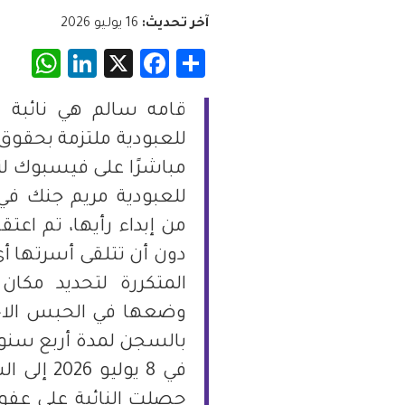
آخر تحديث:
16 يوليو 2026
فلسطين
App
nkedIn
Facebook
X
Share
قطر
قامه سالم هي نائبة ب
السعودية
مباشرًا على فيسبوك لتن
السودان
للعبودية مريم جنك في 
من إبداء رأيها، تم اعت
سوريا
دون أن تتلقى أسرتها أي
تونس
الإمارات
بالسجن لمدة أربع سنوا
اليمن
حصلت النائبة على عفو ر