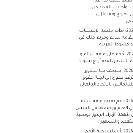
ن لقمع عنيف من قبل
. وأصيب العديد من
بجروح ونُقلوا إلى
فى.
1 يوليو 2026: بدأت جلسة الاستئناف
ـقامه سالم ومريم جنك في
اكشوط الغربية.
4 مايو 2026: حُكم على قامه سالم و
 بالسجن لمدة أربع سنوات.
29 أبريل 2026: منظمة منا لحقوق
ترفع دعوى إلى لجنة حقوق
برلمانيين بالاتحاد البرلماني
20 أبريل 2026: تم تقديم قامه سالم
عي العام ووضعها في الحبس
 بتهمة "ازدراء الرموز الوطنية
التهديد والتشهير".
20 أبريل 2026: أرسلت لجنة الأمم