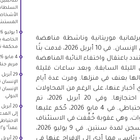
للنائبتي
السلطات
الأشخاص 
Whats
Li
المستش
رلمانية موريتانية وناشطة مناهضة
الخاصة ب
محكمة نو
للعبودية ملتزمة بحقوق الإنسان. في 10 أبريل 2026، قدمت بثًا
دد باعتقال واختفاء النائبة المناهضة
مريم جنك
الليلة السابقة. وبعد ساعات قليلة
قالها بعنف في منزلها. ومرت عدة أيام
الإنسان 
 أخبار عنها، على الرغم من المحاولات
الإنسان لل
الدولي.
المتكررة لتحديد مكان احتجازها. وفي 20 أبريل 2026، تم
وضعها في الحبس الاحتياطي. في 4 مايو 2026، حُكم عليها
إلى المد
ت، وهي عقوبة خُفِّفت في الاستئناف
الاحتياطي
في 8 يوليو 2026 إلى السجن لمدة سنتين. في 9 يوليو 2026،
عمداً" و"
ئاسي، مما أدى إلى الإفراج عنها في