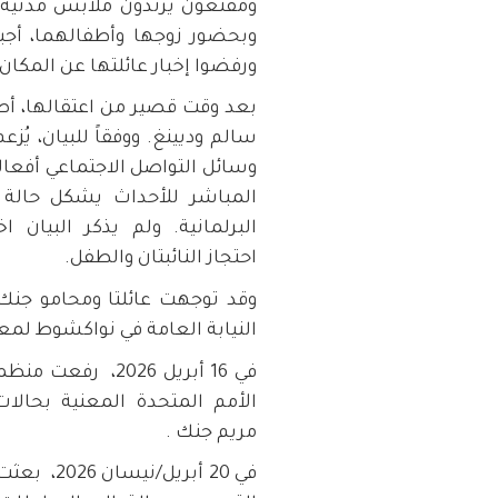
ومقنعون يرتدون ملابس مدنية إ
وبحضور زوجها وأطفالهما، أجب
ورفضوا إخبار عائلتها عن المكان ا
بعد وقت قصير من اعتقالها، أصدر
سالم وديينغ. ووفقاً للبيان، يُزع
وسائل التواصل الاجتماعي أفعالاً
المباشر للأحداث يشكل حالة
البرلمانية. ولم يذكر البي
احتجاز النائبتان والطفل.
وقد توجهت عائلتا ومحامو جنك
النيابة العامة في نواكشوط لمع
في 16 أبريل 2026
الأمم المتحدة المعنية بحالات
مريم جنك .
في 20 أبري